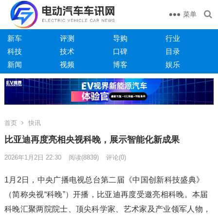
菜单
新车
评测
导购
行业
科技
技术
口碑
目录
新闻
视频
博客
娱乐
首页
快讯
比亚迪再度亮相央视科晚，展示智能化新成果
2026年1月2日 22:30
阅读
(8839)
评论(0)
1月2日，中央广播电视总台第二届《中国创新科技盛典》
（简称央视“科晚”）开播，比亚迪再度受邀亮相科晚。本届
科晚汇聚两院院士、顶尖科学家、艺术家及产业领军人物，