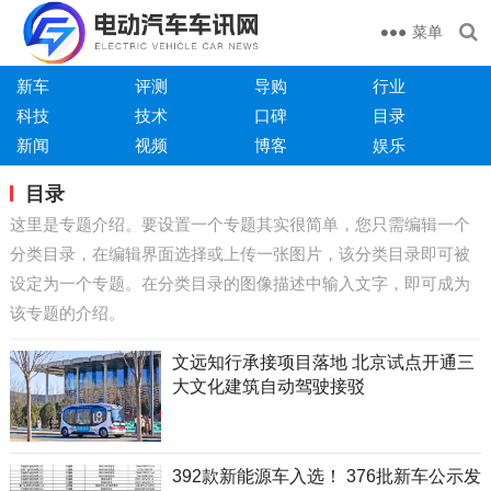
菜单
新车
评测
导购
行业
科技
技术
口碑
目录
新闻
视频
博客
娱乐
目录
这里是专题介绍。要设置一个专题其实很简单，您只需编辑一个
分类目录，在编辑界面选择或上传一张图片，该分类目录即可被
设定为一个专题。在分类目录的图像描述中输入文字，即可成为
该专题的介绍。
文远知行承接项目落地 北京试点开通三
大文化建筑自动驾驶接驳
392款新能源车入选！ 376批新车公示发