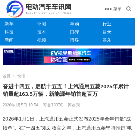
菜单
新车
评测
导购
行业
科技
技术
口碑
目录
新闻
视频
博客
娱乐
首页
快讯
奋进十四五，启航十五五！上汽通用五菱2025年累计
销量超163.5万辆，新能源年销首超百万
2026年1月5日 10:54
阅读
(13376)
评论(0)
2026年1月1日，上汽通用五菱正式发布2025年全年销量“成
绩单”。在“十四五”规划收官之年，上汽通用五菱坚持推进“电