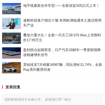
地平线最新合作车型——全新深蓝S05正式上市！
速豹科技落户湖北十堰 布局欧洲链通本土激活商用
车产业
叠加六重大礼！全新一代天工08 670 Max上市限时
价17.99万元
盈利拐点如期而至，日产汽车26财年一季度财报释
放稳健增长信号
昊铂埃安7月销量34987辆，同比增长31.74%，全新
Ray系列蓄势待发
发表回复
您的邮箱地址不会被公开。
必填项已用
*
标注