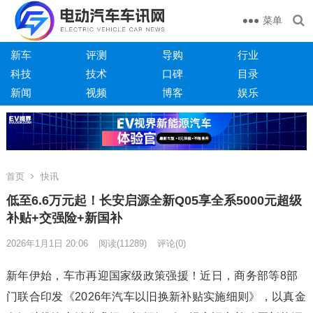
菜单
新车
评测
导购
行业
科技
技术
口碑
目录
新闻
视频
博客
娱乐
首页
快讯
低至6.6万元起！长安启源全新Q05享全系5000元超级
补贴+交强险+新国补
2026年1月1日 20:06
阅读
(11289)
评论(0)
新年伊始，车市再迎国家级政策强援！近日，商务部等8部
门联合印发《2026年汽车以旧换新补贴实施细则》，以真金