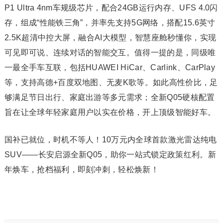
P1 Ultra 4nm车规级芯片，配合24GB运行内存、UFS 4.0闪
存，组成“性能铁三角”，并率先支持5G网络，搭配15.6英寸
2.5K超清中控大屏，融合AI大模型，智慧座舱秒懂你，实现
可见即可说、连续对话的智能交互。值得一提的是，同级唯
一最全手车互联，包括HUAWEI HiCar、Carlink、CarPlay
等，支持高德+百度双地图、无麦K歌等。如此高性价比，足
够满足节日出行、家庭出游等多元需求；全新Q05硬核配置
旨在让全球年轻家庭用户以实在价格，开上顶级智能好车。
国补已就位，时机不等人！10万元内全球首款激光雷达纯电
SUV——长安启源全新Q05，助你一站式锁定政策红利。新
年焕车，抢档福利，即刻冲刺，轻松焕新！