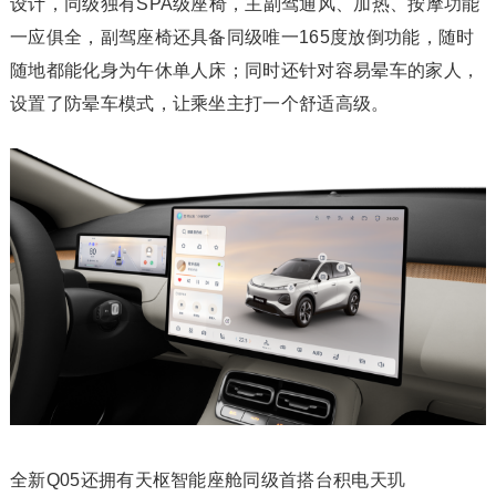
设计，同级独有SPA级座椅，主副驾通风、加热、按摩功能
一应俱全，副驾座椅还具备同级唯一165度放倒功能，随时
随地都能化身为午休单人床；同时还针对容易晕车的家人，
设置了防晕车模式，让乘坐主打一个舒适高级。
全新Q05还拥有天枢智能座舱同级首搭台积电天玑