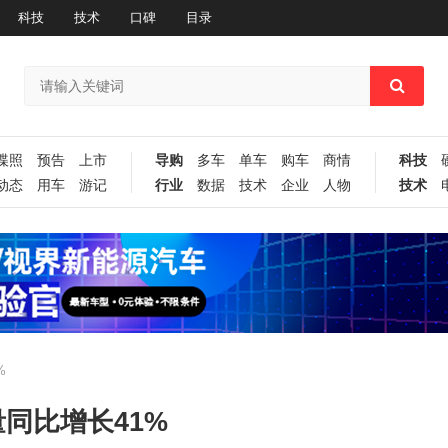
科技
技术
口碑
目录
谍照
预告
上市
导购
多车
单车
购车
商情
科技
动态
用车
游记
行业
数据
技术
企业
人物
技术
%
同比增长41%