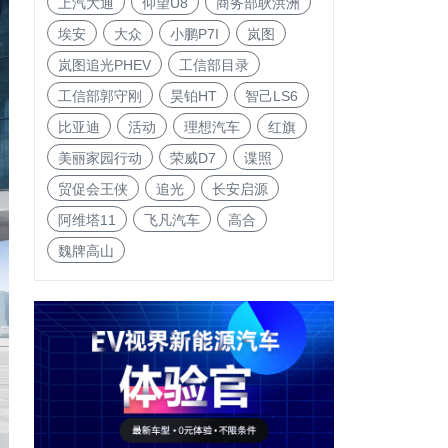
上汽大通
仰望U8
商务部耿洪洲
埃安
大众
小鹏P7I
岚图
岚图追光PHEV
工信部目录
工信部郭守刚
昊铂HT
智己LS6
比亚迪
活动
理想汽车
红旗
美丽家园行动
荣威D7
谍照
贸促会王侠
追光
长安启源
阿维塔11
飞凡汽车
高合
魏牌高山