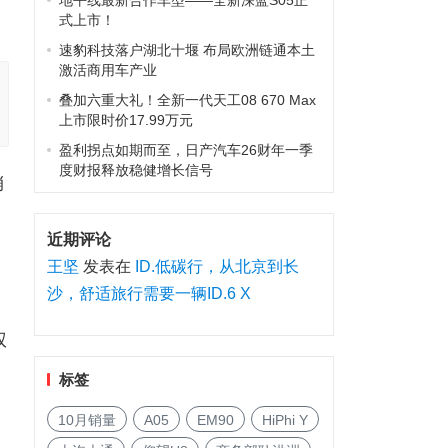
地平线最新合作车型——全新深蓝S05正
式上市！
速豹科技落户湖北十堰 布局欧洲链通本土
激活商用车产业
叠加六重大礼！全新一代天工08 670 Max
上市限时价17.99万元
盈利拐点如期而至，日产汽车26财年一季
度财报释放稳健增长信号
销
近期评论
王坚
发表在
ID.低碳行，从北京到长
沙，舒适旅行需要一辆ID.6 X
权
标签
10月销量
A05
EM90
HiPhi Y