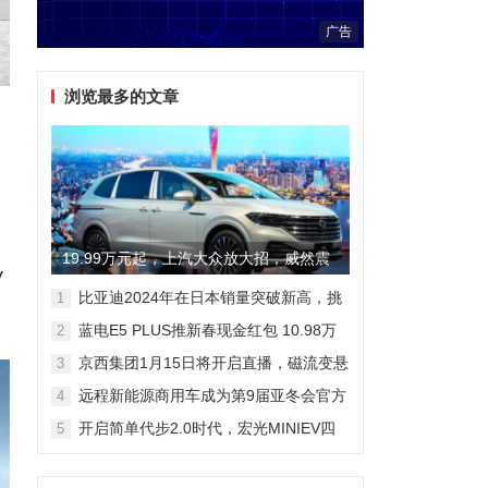
广告
浏览最多的文章
19.99万元起，上汽大众放大招，威然震
V
撼全场
比亚迪2024年在日本销量突破新高，挑
1
战丰田市场地位
蓝电E5 PLUS推新春现金红包 10.98万
2
元即可拥有165km长续航版
京西集团1月15日将开启直播，磁流变悬
3
架国产化带来全新突破
远程新能源商用车成为第9届亚冬会官方
4
合作伙伴 醇氢电动开创中国新能源新路
开启简单代步2.0时代，宏光MINIEV四
5
线
门版空间舒适细节曝光