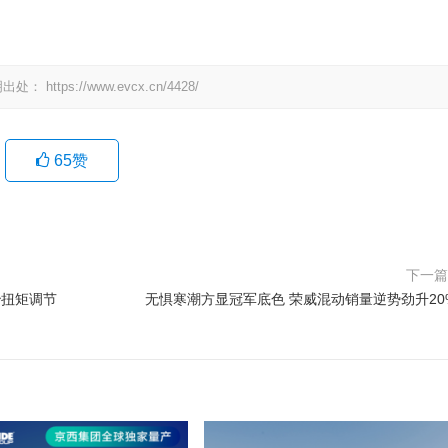
明出处：
https://www.evcx.cn/4428/
65
赞
下一
秒扭矩调节
无惧寒潮方显冠军底色 荣威混动销量逆势劲升20