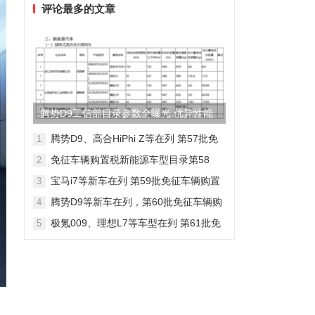
评论最多的文章
腾势D9工信部目录参数全曝光 优异性能
得以印证
腾势D9、高合HiPhi Z等在列 第57批免
1
征车辆购置税新能源车型目录
免征车辆购置税新能源车型目录第58
2
批，包含日产Ariya/极氪009等车型
宝马i7等新车在列 第59批免征车辆购置
3
税新能源车型目录
腾势D9等新车在列，第60批免征车辆购
4
置税新能源车型目录发布
极氪009、理想L7等车型在列 第61批免
5
征车辆购置税新能源车型目录发布