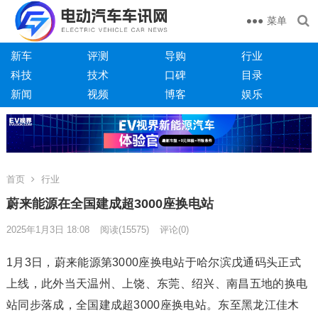
菜单
新车
评测
导购
行业
科技
技术
口碑
目录
新闻
视频
博客
娱乐
首页
行业
蔚来能源在全国建成超3000座换电站
2025年1月3日 18:08
阅读
(15575)
评论(0)
1月3日，蔚来能源第3000座换电站于哈尔滨戊通码头正式
上线，此外当天温州、上饶、东莞、绍兴、南昌五地的换电
站同步落成，全国建成超3000座换电站。东至黑龙江佳木