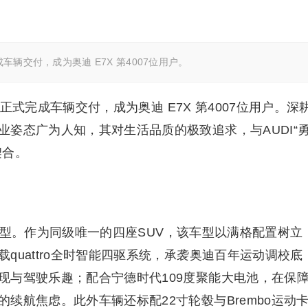
成车辆交付，成为奥迪 E7X 第4007位用户。
豫正式完成车辆交付，成为奥迪 E7X 第4007位用户。深
姿态广为人知，其对生活品质的极致追求，与AUDI“
契合。
tro型。作为同级唯一的四座SUV，该车型以满格配置树立
quattro全时智能四驱系统，承袭奥迪百年运动调校底
现与驾驶乐趣；配合宁德时代109度聚能大电池，在保
续航焦虑。此外车辆还标配22寸轮毂与Brembo运动