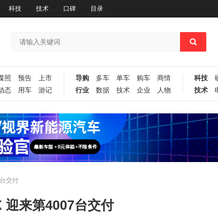
科技
技术
口碑
目录
谍照
预告
上市
导购
多车
单车
购车
商情
科技
动态
用车
游记
行业
数据
技术
企业
人物
技术
7台交付
 迎来第4007台交付