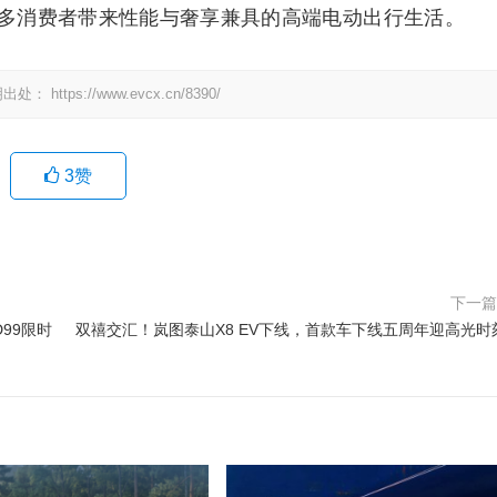
多消费者带来性能与奢享兼具的高端电动出行生活。
明出处：
https://www.evcx.cn/8390/
3
赞
下一
99限时
双禧交汇！岚图泰山X8 EV下线，首款车下线五周年迎高光时