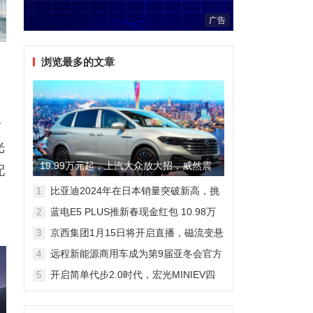
广告
浏览最多的文章
一
椅
光
19.99万元起，上汽大众放大招，威然震
配
撼全场
比亚迪2024年在日本销量突破新高，挑
1
战丰田市场地位
蓝电E5 PLUS推新春现金红包 10.98万
2
元即可拥有165km长续航版
京西集团1月15日将开启直播，磁流变悬
3
架国产化带来全新突破
远程新能源商用车成为第9届亚冬会官方
4
合作伙伴 醇氢电动开创中国新能源新路
开启简单代步2.0时代，宏光MINIEV四
5
线
门版空间舒适细节曝光