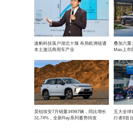
速豹科技落户湖北十堰 布局欧洲链通
叠加六重大
本土激活商用车产业
Max上市
昊铂埃安7月销量34987辆，同比增长
五大全球
31.74%，全新Ray系列蓄势待发
行者8首