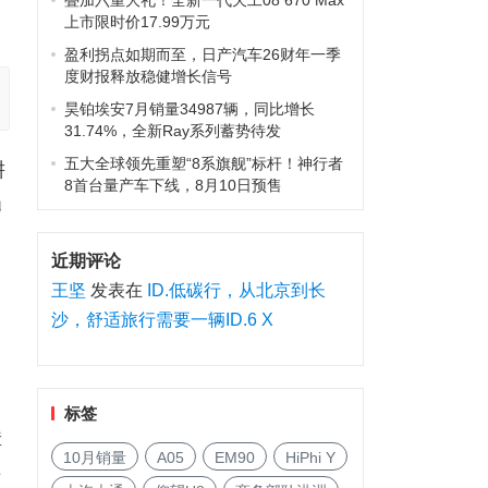
叠加六重大礼！全新一代天工08 670 Max
上市限时价17.99万元
盈利拐点如期而至，日产汽车26财年一季
度财报释放稳健增长信号
昊铂埃安7月销量34987辆，同比增长
31.74%，全新Ray系列蓄势待发
五大全球领先重塑“8系旗舰”标杆！神行者
耕
8首台量产车下线，8月10日预售
勇
近期评论
王坚
发表在
ID.低碳行，从北京到长
沙，舒适旅行需要一辆ID.6 X
标签
障
10月销量
A05
EM90
HiPhi Y
卡