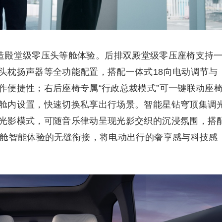
ro型打造殿堂级零压头等舱体验。后排双殿堂级零压座椅支持
头枕扬声器等全功能配置，搭配一体式18向电动调节与
作便捷性；右后座椅专属“行政总裁模式”可一键联动座
舱内设置，快速切换私享出行场景。智能星钻穹顶集调
光影模式，可随音乐律动呈现光影交织的沉浸氛围，搭
座舱智能体验的无缝衔接，将电动出行的奢享感与科技感