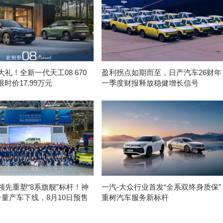
礼！全新一代天工08 670
盈利拐点如期而至，日产汽车26财年
限时价17.99万元
一季度财报释放稳健增长信号
领先重塑“8系旗舰”标杆！神
一汽-大众行业首发“全系双终身质保”
台量产车下线，8月10日预售
重树汽车服务新标杆