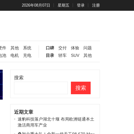
2026年08月07日
星期五
登录
注册
硬件
其他
系统
口碑
交付
体验
问题
电池
电机
充电
目录
轿车
SUV
其他
搜索
搜索
近期文章
速豹科技落户湖北十堰 布局欧洲链通本土
激活商用车产业