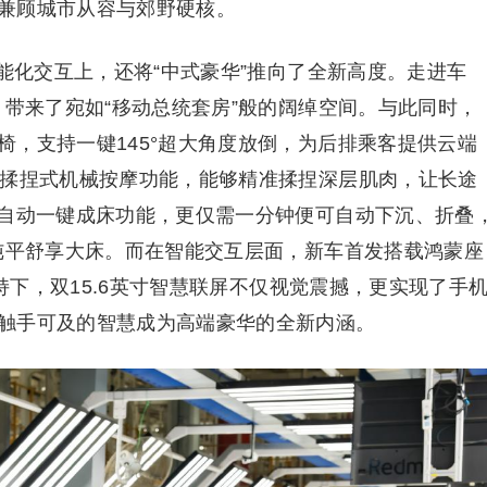
兼顾城市从容与郊野硬核。
智能化交互上，还将“中式豪华”推向了全新高度。走进车
，带来了宛如“移动总统套房”般的阔绰空间。与此同时，
椅，支持一键145°超大角度放倒，为后排乘客提供云端
点揉捏式机械按摩功能，能够精准揉捏深层肌肉，让长途
全自动一键成床功能，更仅需一分钟便可自动下沉、折叠
米纯平舒享大床。而在智能交互层面，新车首发搭载鸿蒙座
加持下，双15.6英寸智慧联屏不仅视觉震撼，更实现了手
触手可及的智慧成为高端豪华的全新内涵。