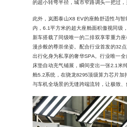
的超小转弯半径，城市窄路调头一把过，
此外，岚图泰山X8 EV的座舱舒适性与
内，6.1平方米的超大座舱面积傲视同级
新车搭载了同级唯一的二排双享零重力座
漫步般的尊崇坐姿。配合行业首发的32
出行化身为私享的奢华SPA。行业唯一
床垫自动充气铺展，瞬间变出一张2.1
舱5.2系统，在骁龙8295顶级算力芯片
与车机全场景的无缝跨端流转，让极致、