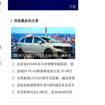
益
广告
的
浏览最多的文章
泰
19.99万元起，上汽大众放大招，威然震
实
撼全场
比亚迪2024年在日本销量突破新高，挑
1
战丰田市场地位
蓝电E5 PLUS推新春现金红包 10.98万
2
元即可拥有165km长续航版
京西集团1月15日将开启直播，磁流变悬
3
架国产化带来全新突破
远程新能源商用车成为第9届亚冬会官方
4
合作伙伴 醇氢电动开创中国新能源新路
开启简单代步2.0时代，宏光MINIEV四
5
线
门版空间舒适细节曝光
，