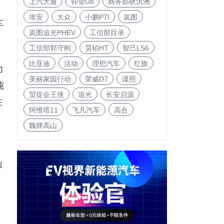
上汽大通
仰望U8
商务部耿洪洲
出
埃安
大众
小鹏P7I
岚图
车
岚图追光PHEV
工信部目录
工信部郭守刚
昊铂HT
智己LS6
比亚迪
活动
理想汽车
红旗
力
美丽家园行动
荣威D7
谍照
纯
贸促会王侠
追光
长安启源
在
阿维塔11
飞凡汽车
高合
魏牌高山
山
。