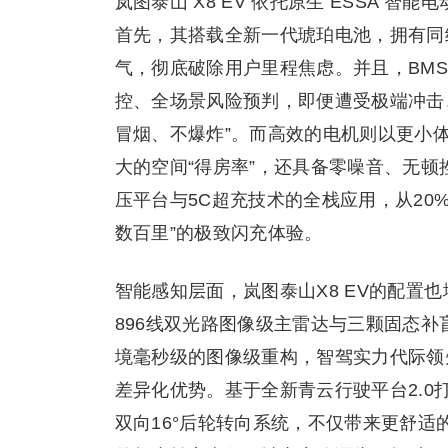
岚图泰山 X8 EV 依托原生 ESSA
首先，其搭载全新一代琥珀电池，拥有同级最
气，彻底破除用户里程焦虑。并且，BMS 
控、全场景风险预判，即便遭受极端冲击
冒烟、不爆炸”。而高效的电机则以更小
大的空间“得房率”，还具备零噪音、无顿
压平台与5C超充技术的全栈应用，从20
数百里”的极致闪充体验。
智能感知层面，岚图泰山X8 EV的配置也
896线双光路图像级主雷达与三颗固态补
境毫秒级的图像级重构，智驾实力代际领先
差异化优势。基于全新青云行驶平台2.0
双向16°后轮转向系统，不仅带来更舒适的