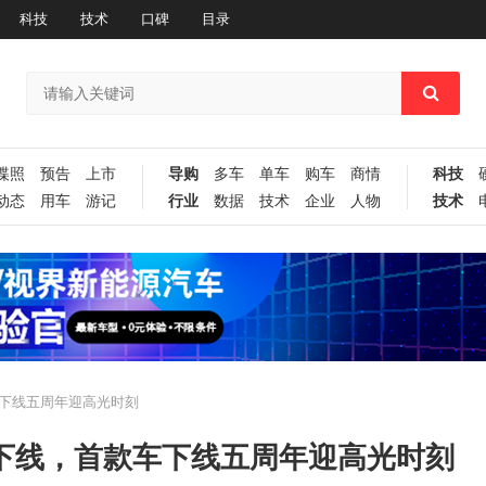
科技
技术
口碑
目录
谍照
预告
上市
导购
多车
单车
购车
商情
科技
动态
用车
游记
行业
数据
技术
企业
人物
技术
车下线五周年迎高光时刻
V下线，首款车下线五周年迎高光时刻