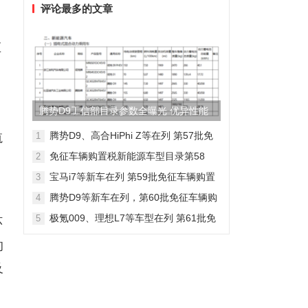
。
评论最多的文章
监
腾势D9工信部目录参数全曝光 优异性能
得以印证
腾势D9、高合HiPhi Z等在列 第57批免
1
航
征车辆购置税新能源车型目录
免征车辆购置税新能源车型目录第58
2
批，包含日产Ariya/极氪009等车型
宝马i7等新车在列 第59批免征车辆购置
3
税新能源车型目录
腾势D9等新车在列，第60批免征车辆购
4
置税新能源车型目录发布
极氪009、理想L7等车型在列 第61批免
5
环
征车辆购置税新能源车型目录发布
的
及