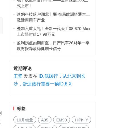
地平线最新合作车型——全新深蓝S05正
式上市！
速豹科技落户湖北十堰 布局欧洲链通本土
激活商用车产业
叠加六重大礼！全新一代天工08 670 Max
上市限时价17.99万元
盈利拐点如期而至，日产汽车26财年一季
度财报释放稳健增长信号
近期评论
王坚
发表在
ID.低碳行，从北京到长
沙，舒适旅行需要一辆ID.6 X
标签
用
10月销量
A05
EM90
HiPhi Y
车