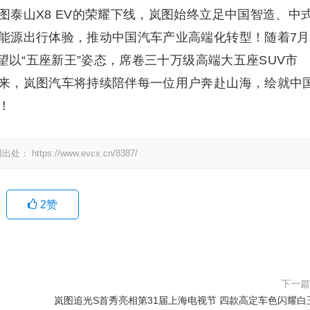
泰山X8 EV的荣耀下线，岚图始终立足中国智造、中
能源出行体验，推动中国汽车产业高端化转型！随着7月
望以“五座新王”姿态，席卷三十万级高端大五座SUV市
来，岚图汽车将持续陪伴每一位用户奔赴山海，绘就中
！
明出处：
https://www.evcx.cn/8387/
2
赞
下一
岚图追光S首秀亮相第31届上海电视节 四款高定车色闪耀白