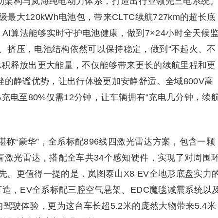
 智能电动架构与岚海纯电动力体系，打造出行业领先三电系统
大120kWh电池包，带来CLTC续航727km的超长底
AI算法能够实时守护电池健康，做到7×24小时全天候
、挤压，电池结构依然可以保持稳定，做到“不起火、不
体积释放出更大能量，不仅能够带来更长的续航里程和更
挫的静谧优势，让出行体验更加安静舒适。全域800V高
%充电至80%仅需12分钟，让车辆拥有“充电几分钟，续
堪称“豪华”，全系标配896线四激光雷达方案，包含一颗
盲激光雷达，搭配全车共34个感知硬件，实现了对周围
。更值得一提的是，岚图泰山X8 EV全地形底盘实力
打造，EV全系标配三腔空气悬架、EDC魔毯减震系统以
驾驶体验，更为这台车长超5.2米的庞然大物带来5.4米