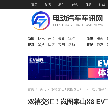
首页
新闻
新车
评测
导购
行业
新闻
快讯
热点
最新
观点
新车
概念
视频
鉴赏
探店
实测
活动
评测
静态
首页
快讯
双禧交汇！岚图泰山X8 EV下线，首款
双禧交汇！岚图泰山X8 E