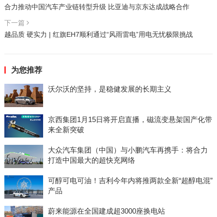
合力推动中国汽车产业链转型升级 比亚迪与京东达成战略合作
下一篇
越品质 硬实力 | 红旗EH7顺利通过“风雨雷电”用电无忧极限挑战
为您推荐
沃尔沃的坚持，是稳健发展的长期主义
京西集团1月15日将开启直播，磁流变悬架国产化带
来全新突破
大众汽车集团（中国）与小鹏汽车再携手：将合力
打造中国最大的超快充网络
可醇可电可油！吉利今年内将推两款全新“超醇电混”
产品
蔚来能源在全国建成超3000座换电站