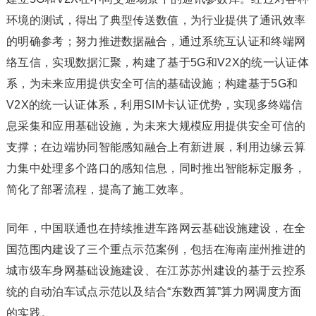
环境的测试，得出了典型传送数值，为行业提供了通讯效率
的明确参考；努力推进数据融合，通过系统互认证和终端网
络互信，实现数据汇聚，构建了基于5G和V2X的统一认证体
系，为未来应用提供安全可信的基础设施；构建基于5G和
V2X的统一认证体系，利用SIM卡认证优势，实现多终端信
息采集和应用基础设施，为未来大规模应用提供安全可信的
支撑；在边端协同智能感知融合上有新进展，利用边缘云算
力集中处理多个路口的感知信息，同时推出智能标定服务，
简化了部署流程，提高了施工效率。
同年，中国联通也在持续推进车路网云基础设施建设，在全
国范围内建设了三个重点示范案例，包括在海南崖州推进的
城市级车身网基础设施建设、在江苏苏州建设的基于云控系
统的自动泊车试点示范以及结合“东数西算”算力网调度方面
的实践。