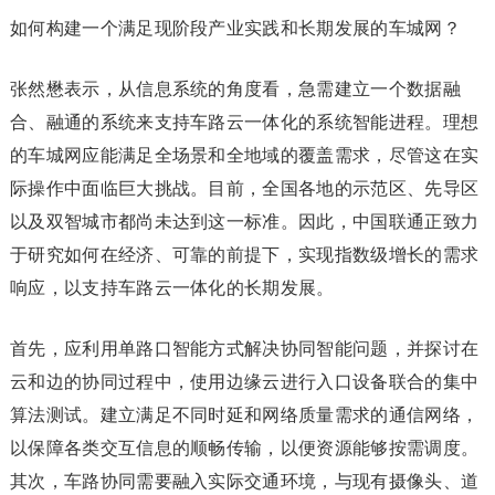
如何构建一个满足现阶段产业实践和长期发展的车城网？
张然懋表示，从信息系统的角度看，急需建立一个数据融
合、融通的系统来支持车路云一体化的系统智能进程。理想
的车城网应能满足全场景和全地域的覆盖需求，尽管这在实
际操作中面临巨大挑战。目前，全国各地的示范区、先导区
以及双智城市都尚未达到这一标准。因此，中国联通正致力
于研究如何在经济、可靠的前提下，实现指数级增长的需求
响应，以支持车路云一体化的长期发展。
首先，应利用单路口智能方式解决协同智能问题，并探讨在
云和边的协同过程中，使用边缘云进行入口设备联合的集中
算法测试。建立满足不同时延和网络质量需求的通信网络，
以保障各类交互信息的顺畅传输，以便资源能够按需调度。
其次，车路协同需要融入实际交通环境，与现有摄像头、道