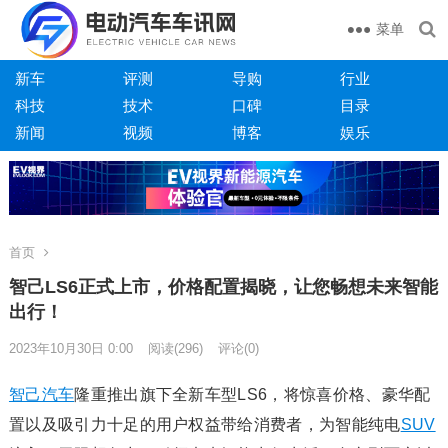
菜单
新车
评测
导购
行业
科技
技术
口碑
目录
新闻
视频
博客
娱乐
首页
智己LS6正式上市，价格配置揭晓，让您畅想未来智能
出行！
2023年10月30日 0:00
阅读
(296)
评论(0)
智己汽车
隆重推出旗下全新车型LS6，将惊喜价格、豪华配
置以及吸引力十足的用户权益带给消费者，为智能纯电
SUV