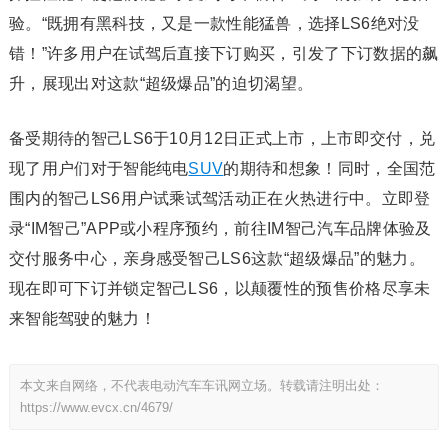
验。“既拥有黑科技，又是一款性能猛兽，选择LS6绝对没
错！”许多用户在试驾后直接下订购买，引发了下订数据的飙
升，展现出对这款“超级爆品”的迫切渴望。
备受期待的智己LS6于10月12日正式上市，上市即交付，兑
现了用户们对于智能纯电
SUV
的期待和想象！同时，全国范
围内的智己LS6用户试乘试驾活动正在火热进行中。立即登
录“IM智己”APP或小程序预约，前往IM智己汽车品牌体验及
交付服务中心，亲身感受智己LS6这款“超级爆品”的魅力。
现在即可下订并锁定智己LS6，以颠覆性的预售价格尽享未
来智能驾驶的魅力！
本文来自网络，不代表电动汽车车讯网立场。转载请注明出处：
https://www.evcx.cn/4679/