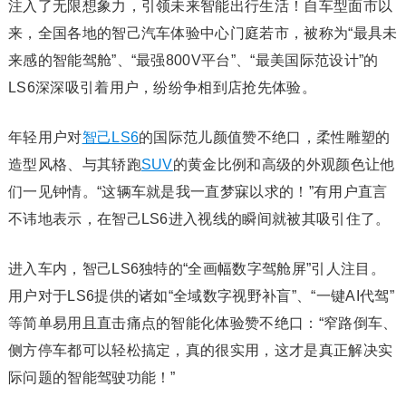
注入了无限想象力，引领未来智能出行生活！自车型面市以
来，全国各地的智己汽车体验中心门庭若市，被称为“最具未
来感的智能驾舱”、“最强800V平台”、“最美国际范设计”的
LS6深深吸引着用户，纷纷争相到店抢先体验。
年轻用户对
智己LS6
的国际范儿颜值赞不绝口，柔性雕塑的
造型风格、与其轿跑
SUV
的黄金比例和高级的外观颜色让他
们一见钟情。“这辆车就是我一直梦寐以求的！”有用户直言
不讳地表示，在智己LS6进入视线的瞬间就被其吸引住了。
进入车内，智己LS6独特的“全画幅数字驾舱屏”引人注目。
用户对于LS6提供的诸如“全域数字视野补盲”、“一键AI代驾”
等简单易用且直击痛点的智能化体验赞不绝口：“窄路倒车、
侧方停车都可以轻松搞定，真的很实用，这才是真正解决实
际问题的智能驾驶功能！”