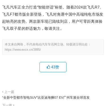
飞凡汽车正全力打造“智能舒适”标签。随着2024款飞凡R7、
飞凡F7都市版全新登场，飞凡对角逐中国中高端纯电市场发
起响亮的攻势。两款新车现已陆续到店，用户可零距离体验
飞凡双子星的舒适魅力，敬请关注。
本文来自网络，不代表电动汽车车讯网立场。转载请注明出处：
https://www.evcx.cn/3885/
43
赞
上一篇
“全新中型都市智电SUV”比亚迪海狮07 EV广州车展全球首发
下一篇