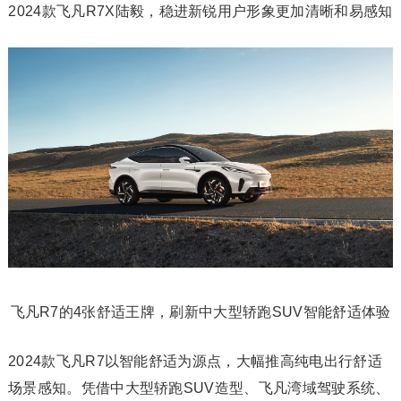
2024款飞凡R7X陆毅，稳进新锐用户形象更加清晰和易感知
飞凡R7的4张舒适王牌，刷新中大型轿跑SUV智能舒适体验
2024款飞凡R7以智能舒适为源点，大幅推高纯电出行舒适
场景感知。凭借中大型轿跑SUV造型、飞凡湾域驾驶系统、