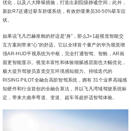
优化，以及八大降噪措施，打造出剧院级静谧空间；此外，
新款R7还通过晕车舒缓系统，有效舒缓乘员30-50%晕车症
状。
如果说飞凡巴赫座舱的舒适是“身”，那么3+1超视觉智能交
互方案则带来“心”的舒适。它以全球首个量产的华为视觉增
强AR-HUD平视系统为中枢，完全打通智驾、智舱，AR画
面更智能显示。视觉丰富性和体验细腻感层面也大幅优化，
极大提升驾驶员直觉交互环境感知能力。持续迭代的
RISING PILOT全融合高阶智驾系统，拥有 31个业界高端感
知硬件和行业首创的全融合算法，并以飞凡湾域驾驶系统标
定，带来大曲率弯道、变道、超车等超舒适智驾体验。