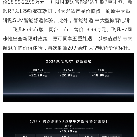
价18.99-22.99万元，并限时赠送智能舒适升舱7重礼包。新
款R7以129项整车改进，4大舒适产品价值点，刷新中大型
轿跑SUV智能舒适体验。此外，智能舒适·中大型掀背电轿
——飞凡F7都市版，同台上市，售价18.99万元。飞凡F7同
步推出全新限时政策，更可同享五重礼遇，以超值进阶带来
超冠军的价值体验，再次刷新20万级中大型电轿价值标杆。