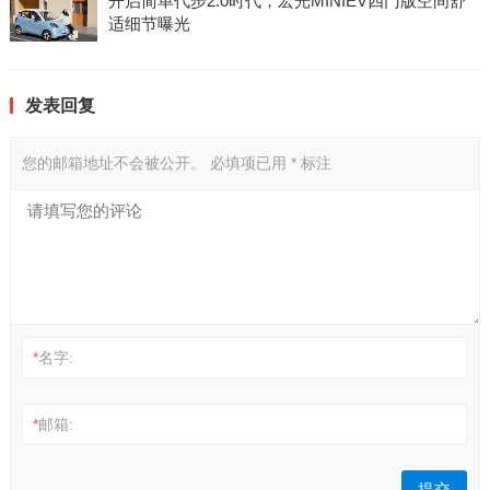
开启简单代步2.0时代，宏光MINIEV四门版空间舒
适细节曝光
发表回复
您的邮箱地址不会被公开。
必填项已用
*
标注
*
名字:
*
邮箱: