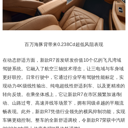
百万海豚背带来0.238Cd超低风阻表现
在动态舒适方面，新款R7首发研发价值10个亿的飞凡湾域
驾驶系统。它融入了航空三轴技术理念，让三电域与车身域
更好联控。日常行驶中，它通过行业罕有驾驶性能标定，实
现动力4K级线性输出、纯电超线性舒适刹车、以及更精准的
转向反馈。在乘坐体感上，它让新款R7在市区频繁加速/制
动、山路过弯、高速并线等场景下，拥有同级卓越的平顺流
畅表现。此外，新款R7凭借行业领先的横风抑制功能，实现
车辆更稳控制。整车的全新舒适调校，令新款R7荣获中汽研