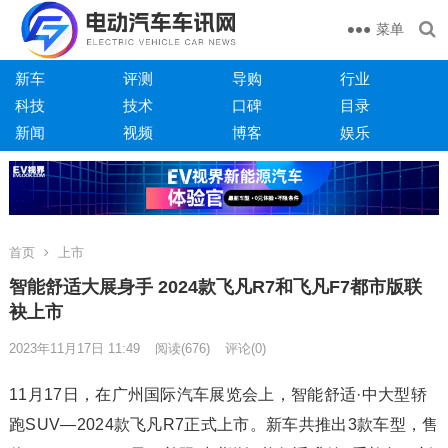
菜单
新车
评测
导购
行业
科技
技术
口碑
目录
新闻
视频
博客
娱乐
首页
上市
智能舒适大展身手 2024款飞凡R7和飞凡F7都市版联
袂上市
2023年11月17日 11:49
阅读
(676)
评论(0)
11月17日，在广州国际汽车展览会上，智能舒适·中大型轿
跑SUV—2024款飞凡R7正式上市。新车共推出3款车型，售