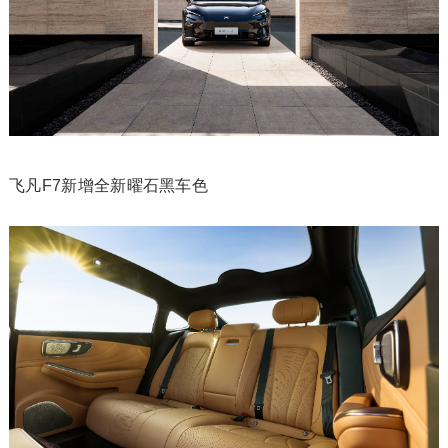
飞凡F7新增全新曜石黑车色