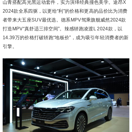
山青搭配高光黑运动套件，实力演绎经典撞色美学。途昂X
2024款全系四驱，以更给“利”的价格和更高的品价比为消费
者带来大五座SUV最优选。德系MPV驾乘旗舰威然2024款
打造MPV“真舒适三排空间”。辣感轿跑凌渡L 2024款，以
14.39万的价格打破轿跑“地板价”，成为吸引年轻消费者的新
引擎。