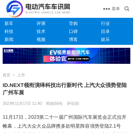
菜单
新车
评测
导购
行业
科技
技术
口碑
目录
新闻
视频
博客
娱乐
首页
上市
ID.NEXT领衔演绎科技出行新时代 上汽大众强势登陆
广州车展
2023年11月17日 11:40
阅读
(564)
评论(0)
11月17日，2023第二十一届广州国际汽车展览会正式拉开
帷幕，上汽大众大众品牌携多款明星阵容强势登陆2.1号