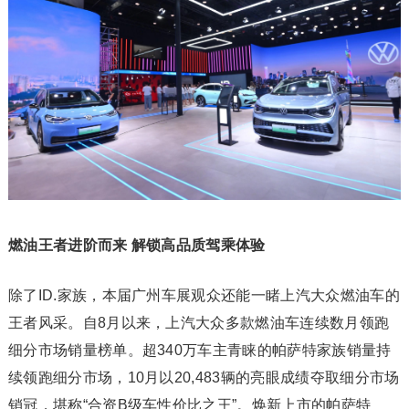
燃油王者进阶而来 解锁高品质驾乘体验
除了ID.家族，本届广州车展观众还能一睹上汽大众燃油车的
王者风采。自8月以来，上汽大众多款燃油车连续数月领跑
细分市场销量榜单。超340万车主青睐的帕萨特家族销量持
续领跑细分市场，10月以20,483辆的亮眼成绩夺取细分市场
销冠，堪称“合资B级车性价比之王”。焕新上市的帕萨特