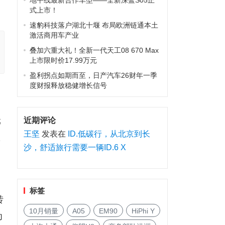
地平线最新合作车型——全新深蓝S05正
式上市！
速豹科技落户湖北十堰 布局欧洲链通本土
激活商用车产业
叠加六重大礼！全新一代天工08 670 Max
上市限时价17.99万元
盈利拐点如期而至，日产汽车26财年一季
度财报释放稳健增长信号
元
近期评论
王坚
发表在
ID.低碳行，从北京到长
队
沙，舒适旅行需要一辆ID.6 X
标签
转
10月销量
A05
EM90
HiPhi Y
为