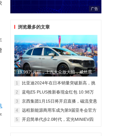
快
广告
浏览最多的文章
年
增
19.99万元起，上汽大众放大招，威然震
撼全场
比亚迪2024年在日本销量突破新高，挑
1
战丰田市场地位
蓝电E5 PLUS推新春现金红包 10.98万
2
元即可拥有165km长续航版
京西集团1月15日将开启直播，磁流变悬
3
电
架国产化带来全新突破
远程新能源商用车成为第9届亚冬会官方
4
产
合作伙伴 醇氢电动开创中国新能源新路
开启简单代步2.0时代，宏光MINIEV四
5
线
门版空间舒适细节曝光