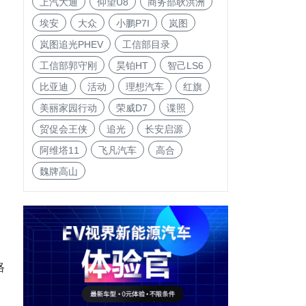
上汽大通
仰望U8
商务部耿洪洲
埃安
大众
小鹏P7I
岚图
岚图追光PHEV
工信部目录
工信部郭守刚
昊铂HT
智己LS6
比亚迪
活动
理想汽车
红旗
美丽家园行动
荣威D7
谍照
贸促会王侠
追光
长安启源
阿维塔11
飞凡汽车
高合
魏牌高山
格