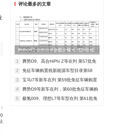
评论最多的文章
业
腾势D9工信部目录参数全曝光 优异性能
得以印证
腾势D9、高合HiPhi Z等在列 第57批免
1
征车辆购置税新能源车型目录
免征车辆购置税新能源车型目录第58
2
批，包含日产Ariya/极氪009等车型
宝马i7等新车在列 第59批免征车辆购置
3
税新能源车型目录
腾势D9等新车在列，第60批免征车辆购
4
置税新能源车型目录发布
极氪009、理想L7等车型在列 第61批免
5
征车辆购置税新能源车型目录发布
篇
0
站