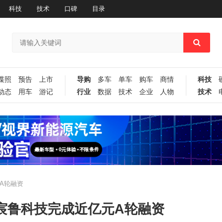
科技
技术
口碑
目录
谍照
预告
上市
导购
多车
单车
购车
商情
科技
动态
用车
游记
行业
数据
技术
企业
人物
技术
元A轮融资
力”宸鲁科技完成近亿元A轮融资