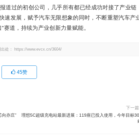
栏目报道过的初创公司，几乎所有都已经成功对接了产业链
快速发展，赋予汽车无限想象的同时，不断重塑汽车产
风口”赛道，持续为产业创新力量赋能。
明出处：
https://www.evcx.cn/3604/
45
赞
下一
“芯向亦庄”
理想5C超级充电站最新进展：119座已投入使用，今年目标30