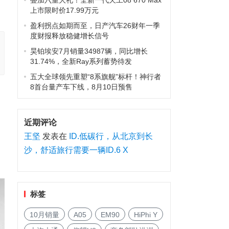
叠加六重大礼！全新一代天工08 670 Max
上市限时价17.99万元
盈利拐点如期而至，日产汽车26财年一季
度财报释放稳健增长信号
昊铂埃安7月销量34987辆，同比增长
31.74%，全新Ray系列蓄势待发
五大全球领先重塑“8系旗舰”标杆！神行者
8首台量产车下线，8月10日预售
近期评论
王坚
发表在
ID.低碳行，从北京到长
沙，舒适旅行需要一辆ID.6 X
标签
10月销量
A05
EM90
HiPhi Y