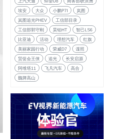
上汽大通
仰望U8
商务部耿洪洲
埃安
大众
小鹏P7I
岚图
岚图追光PHEV
工信部目录
工信部郭守刚
昊铂HT
智己LS6
比亚迪
活动
理想汽车
红旗
美丽家园行动
荣威D7
谍照
贸促会王侠
追光
长安启源
阿维塔11
飞凡汽车
高合
魏牌高山