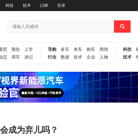
科技
技术
口碑
目录
谍照
预告
上市
导购
多车
单车
购车
商情
科技
动态
用车
游记
行业
数据
技术
企业
人物
技术
塔会成为弃儿吗？