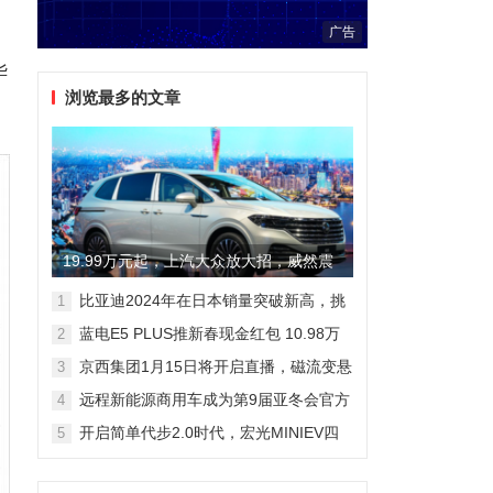
广告
华
浏览最多的文章
19.99万元起，上汽大众放大招，威然震
撼全场
比亚迪2024年在日本销量突破新高，挑
1
战丰田市场地位
蓝电E5 PLUS推新春现金红包 10.98万
2
元即可拥有165km长续航版
京西集团1月15日将开启直播，磁流变悬
3
架国产化带来全新突破
远程新能源商用车成为第9届亚冬会官方
4
合作伙伴 醇氢电动开创中国新能源新路
开启简单代步2.0时代，宏光MINIEV四
5
线
门版空间舒适细节曝光