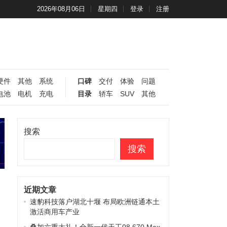
2026年08月06日
星期四
登录
注册
硬件
其他
系统
口碑
交付
体验
问题
电池
电机
充电
目录
轿车
SUV
其他
搜索
搜索
近期文章
速豹科技落户湖北十堰 布局欧洲链通本土
激活商用车产业