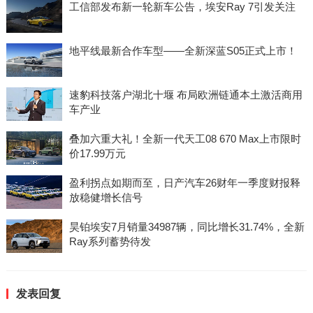
工信部发布新一轮新车公告，埃安Ray 7引发关注
地平线最新合作车型——全新深蓝S05正式上市！
速豹科技落户湖北十堰 布局欧洲链通本土激活商用
车产业
叠加六重大礼！全新一代天工08 670 Max上市限时
价17.99万元
盈利拐点如期而至，日产汽车26财年一季度财报释
放稳健增长信号
昊铂埃安7月销量34987辆，同比增长31.74%，全新
Ray系列蓄势待发
发表回复