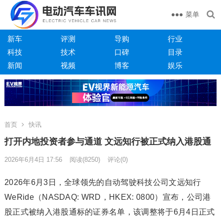
菜单
新车
评测
导购
行业
科技
技术
口碑
目录
新闻
视频
博客
娱乐
首页
快讯
打开内地投资者参与通道 文远知行被正式纳入港股通
2026年6月4日 17:56
阅读
(8250)
评论(0)
2026年6月3日，全球领先的自动驾驶科技公司文远知行
WeRide（NASDAQ: WRD，HKEX: 0800）宣布，公司港
股正式被纳入港股通标的证券名单，该调整将于6月4日正式