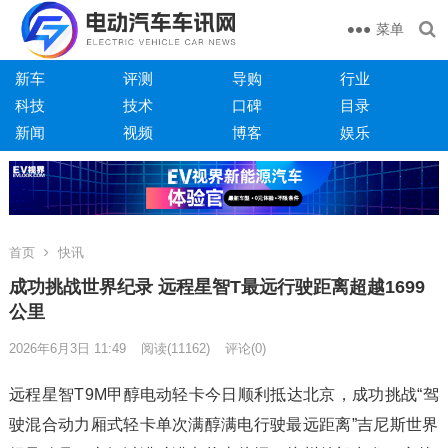
菜单
新车
评测
导购
行业
科技
技术
口碑
目录
新闻
视频
博客
娱乐
首页
快讯
成功挑战世界纪录 远程星智T最远行驶距离超越1699
公里
2026年6月3日 11:49
阅读
(11162)
评论(0)
远程星智T9M甲醇电动轻卡今日顺利抵达北京，成功挑战“驾
驶混合动力厢式轻卡单次满醇满电行驶最远距离”吉尼斯世界