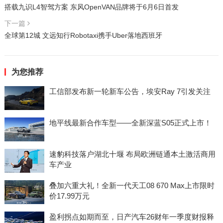
搭载九识L4智驾方案 东风OpenVAN品牌将于6月6日首发
下一篇
全球第12城 文远知行Robotaxi携手Uber落地西班牙
为您推荐
工信部发布新一轮新车公告，埃安Ray 7引发关注
地平线最新合作车型——全新深蓝S05正式上市！
速豹科技落户湖北十堰 布局欧洲链通本土激活商用
车产业
叠加六重大礼！全新一代天工08 670 Max上市限时
价17.99万元
盈利拐点如期而至，日产汽车26财年一季度财报释