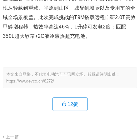
现从轻载到重载、平原到山区、城配到城际以及专用车的全
域全场景覆盖。此次完成挑战的T9M搭载远程自研2.0T高效
甲醇增程器，热效率高达46%，1升醇可发电2度；匹配
350L超大醇箱+2C液冷液热超充电池。
本文来自网络，不代表电动汽车车讯网立场。转载请注明出处：
https://www.evcx.cn/8272/
12
赞
上一篇