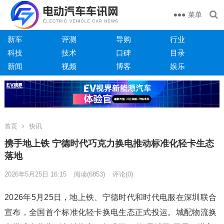
菜单
新车
评测
导购
行业
科技
技术
口碑
目录
新闻
视频
博客
娱乐
首页
快讯
携手地上铁 宁德时代巧克力换电推动标准化轻卡生态
落地
2026年5月25日 16:15
阅读
(6853)
评论(0)
2026年5月25日，地上铁、宁德时代和时代电服在深圳联合
宣布，全国首个标准化轻卡换电生态正式投运。城配物流换