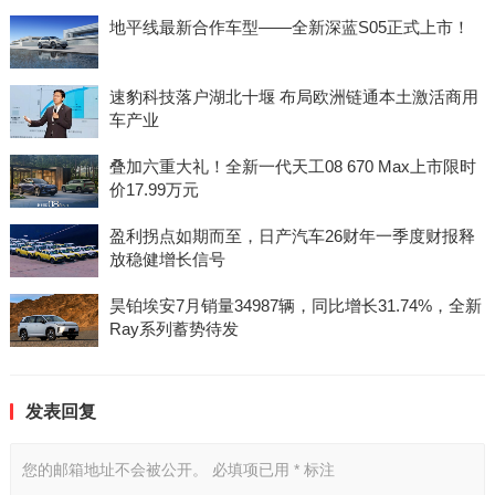
地平线最新合作车型——全新深蓝S05正式上市！
速豹科技落户湖北十堰 布局欧洲链通本土激活商用
车产业
叠加六重大礼！全新一代天工08 670 Max上市限时
价17.99万元
盈利拐点如期而至，日产汽车26财年一季度财报释
放稳健增长信号
昊铂埃安7月销量34987辆，同比增长31.74%，全新
Ray系列蓄势待发
发表回复
您的邮箱地址不会被公开。
必填项已用
*
标注