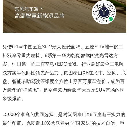
凭借6.1㎡中国五座SUV最大座舱面积、五座SUV唯一的二
排双享零重力座椅、8系第一华为乾崑智驾四激光雷达方
案、中国第一的三腔空悬+EDC魔毯、行业最好最全三电解
决方案等代际性领先产品力，岚图泰山X8在尺寸、空间、底
盘、智能辅助驾驶等维度全方位击穿百万豪车溢价，成为百
万豪华的“拦路虎”，是今年30万级豪华大五座SUV市场的现
象级爆款。
15000个家庭的共同选择，是对岚图泰山X8五座新王实力的
最佳印证。岚图泰山X8承载着央企“国家队”的技术自信，重