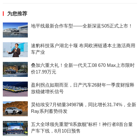
为您推荐
地平线最新合作车型——全新深蓝S05正式上市！
速豹科技落户湖北十堰 布局欧洲链通本土激活商用
车产业
叠加六重大礼！全新一代天工08 670 Max上市限时
价17.99万元
盈利拐点如期而至，日产汽车26财年一季度财报释
放稳健增长信号
昊铂埃安7月销量34987辆，同比增长31.74%，全新
Ray系列蓄势待发
五大全球领先重塑“8系旗舰”标杆！神行者8首台量
产车下线，8月10日预售