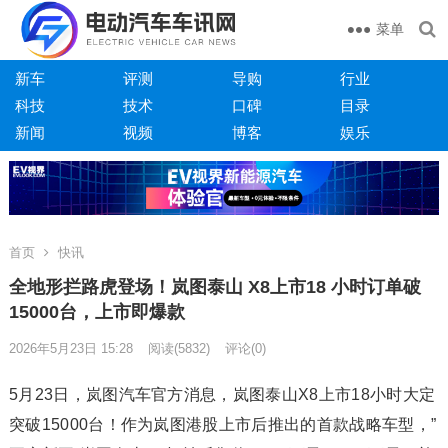
菜单
新车
评测
导购
行业
科技
技术
口碑
目录
新闻
视频
博客
娱乐
首页
快讯
全地形拦路虎登场！岚图泰山 X8上市18 小时订单破
15000台，上市即爆款
2026年5月23日 15:28
阅读
(5832)
评论(0)
5月23日，岚图汽车官方消息，岚图泰山X8上市18小时大定
突破15000台！作为岚图港股上市后推出的首款战略车型，”