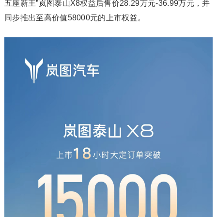
五座新王”岚图泰山X8权益后售价28.29万元-36.99万元，并
同步推出至高价值58000元的上市权益。