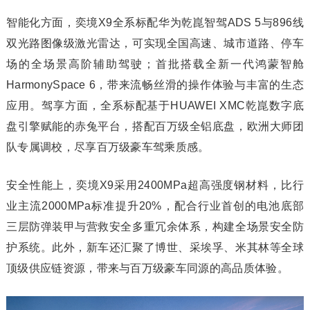
智能化方面，奕境X9全系标配华为乾崑智驾ADS 5与896线
双光路图像级激光雷达，可实现全国高速、城市道路、停车
场的全场景高阶辅助驾驶；首批搭载全新一代鸿蒙智舱
HarmonySpace 6，带来流畅丝滑的操作体验与丰富的生态
应用。驾享方面，全系标配基于HUAWEI XMC乾崑数字底
盘引擎赋能的赤兔平台，搭配百万级全铝底盘，欧洲大师团
队专属调校，尽享百万级豪车驾乘质感。
安全性能上，奕境X9采用2400MPa超高强度钢材料，比行
业主流2000MPa标准提升20%，配合行业首创的电池底部
三层防弹装甲与营救安全多重冗余体系，构建全场景安全防
护系统。此外，新车还汇聚了博世、采埃孚、米其林等全球
顶级供应链资源，带来与百万级豪车同源的高品质体验。