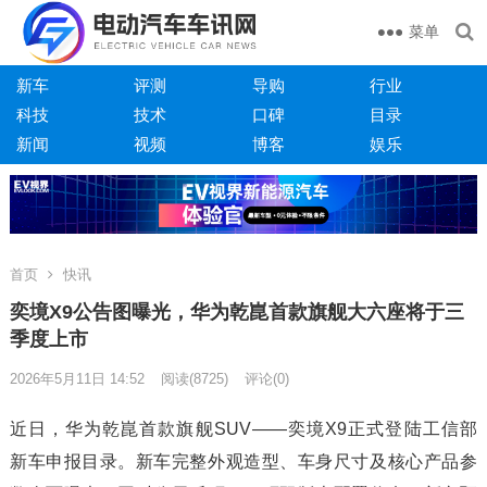
菜单
新车
评测
导购
行业
科技
技术
口碑
目录
新闻
视频
博客
娱乐
首页
快讯
奕境X9公告图曝光，华为乾崑首款旗舰大六座将于三
季度上市
2026年5月11日 14:52
阅读
(8725)
评论(0)
近日，华为乾崑首款旗舰SUV——奕境X9正式登陆工信部
新车申报目录。新车完整外观造型、车身尺寸及核心产品参