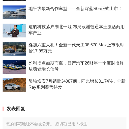
地平线最新合作车型——全新深蓝S05正式上市！
速豹科技落户湖北十堰 布局欧洲链通本土激活商用
车产业
叠加六重大礼！全新一代天工08 670 Max上市限时
价17.99万元
盈利拐点如期而至，日产汽车26财年一季度财报释
放稳健增长信号
昊铂埃安7月销量34987辆，同比增长31.74%，全新
Ray系列蓄势待发
发表回复
您的邮箱地址不会被公开。
必填项已用
*
标注