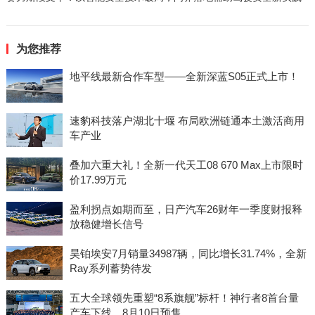
为您推荐
地平线最新合作车型——全新深蓝S05正式上市！
速豹科技落户湖北十堰 布局欧洲链通本土激活商用
车产业
叠加六重大礼！全新一代天工08 670 Max上市限时
价17.99万元
盈利拐点如期而至，日产汽车26财年一季度财报释
放稳健增长信号
昊铂埃安7月销量34987辆，同比增长31.74%，全新
Ray系列蓄势待发
五大全球领先重塑“8系旗舰”标杆！神行者8首台量
产车下线，8月10日预售