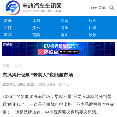
菜单
新车
评测
导购
行业
科技
技术
口碑
目录
新闻
视频
博客
娱乐
首页
快讯
东风风行证明“老实人”也能赢市场
2026年1月29日 19:21
阅读
(8034)
评论(0)
2026年的新能源汽车市场，早就不是“只要入场就能分到蛋
糕”的年代了。一边是价格战打得出格，不少品牌亏着本换销
量；一边是洗牌加速，中小玩家要么退场要么苟活。