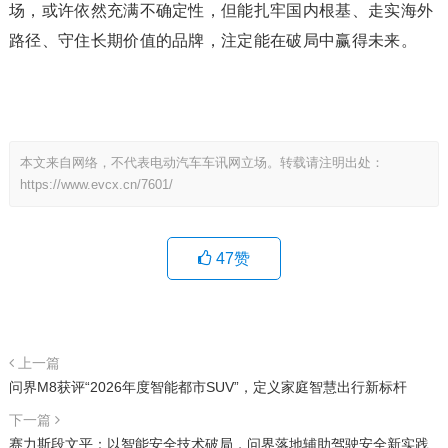
场，或许依然充满不确定性，但能扎牢国内根基、走实海外
路径、守住长期价值的品牌，注定能在破局中赢得未来。
本文来自网络，不代表电动汽车车讯网立场。转载请注明出处：
https://www.evcx.cn/7601/
47
赞
上一篇
问界M8获评“2026年度智能都市SUV”，定义家庭智慧出行新标杆
下一篇
赛力斯段文平：以智能安全技术破局，问界落地辅助驾驶安全新实践