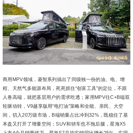
商用MPV领域，菱智系列搞出了同级独一份的油、电、增
程、天然气多能源布局，死死抓住“创富工具”的定位，不跟
人卷高端，就把基层用户的需求吃透；家用MPV往C+B端双
轮驱动转，V9越享版用“电打油”策略和全能、亲民、大空
间，切入20万级市场，B端销量占比冲到32%，既稳住了基
本盘又打开了增量空间；SUV和轿车也不拖后腿，星海X5
上市4个月销量破万，星海S7月均实销同比增长25%，实现