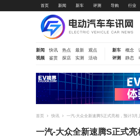
首页
新闻
新车
评测
导购
行业
新闻
快讯
热点
最新
观点
新车
概念
视频
鉴赏
探店
实测
活动
评测
静态
首页
快讯
一汽-大众全新速腾S正式亮相，预计3月
一汽-大众全新速腾S正式亮