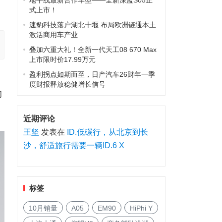
地平线最新合作车型——全新深蓝S05正
式上市！
速豹科技落户湖北十堰 布局欧洲链通本土
激活商用车产业
叠加六重大礼！全新一代天工08 670 Max
上市限时价17.99万元
盈利拐点如期而至，日产汽车26财年一季
度财报释放稳健增长信号
的
近期评论
王坚
发表在
ID.低碳行，从北京到长
沙，舒适旅行需要一辆ID.6 X
标签
10月销量
A05
EM90
HiPhi Y