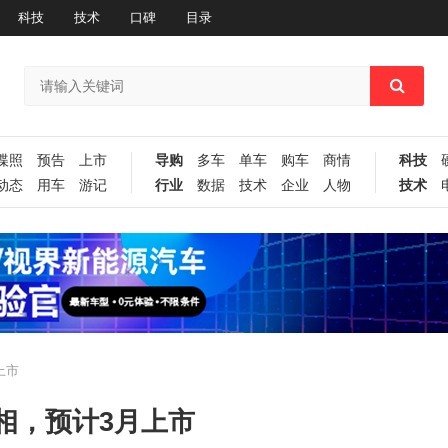
科技
技术
口碑
目录
谍照
预告
上市
导购
多车
单车
购车
商情
科技
动态
用车
游记
行业
数据
技术
企业
人物
技术
上市
相，预计3月上市