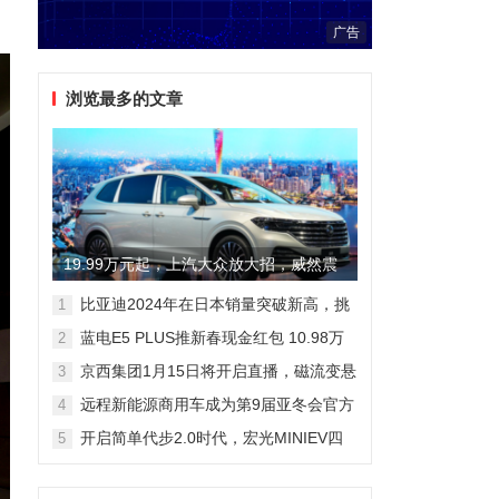
广告
浏览最多的文章
19.99万元起，上汽大众放大招，威然震
撼全场
比亚迪2024年在日本销量突破新高，挑
1
战丰田市场地位
蓝电E5 PLUS推新春现金红包 10.98万
2
元即可拥有165km长续航版
京西集团1月15日将开启直播，磁流变悬
3
架国产化带来全新突破
远程新能源商用车成为第9届亚冬会官方
4
合作伙伴 醇氢电动开创中国新能源新路
开启简单代步2.0时代，宏光MINIEV四
5
线
门版空间舒适细节曝光