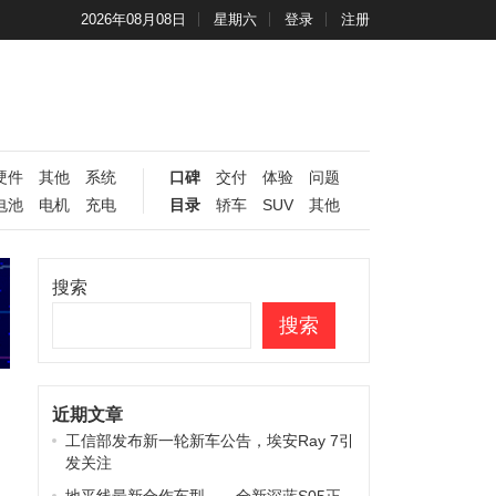
2026年08月08日
星期六
登录
注册
硬件
其他
系统
口碑
交付
体验
问题
电池
电机
充电
目录
轿车
SUV
其他
搜索
搜索
近期文章
工信部发布新一轮新车公告，埃安Ray 7引
发关注