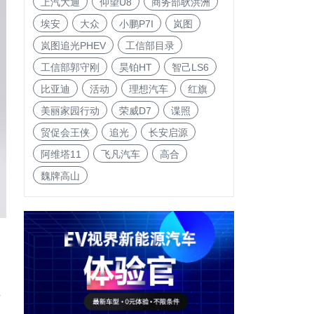
上汽大通
仰望U8
商务部耿洪洲
埃安
大众
小鹏P7I
岚图
岚图追光PHEV
工信部目录
工信部郭守刚
昊铂HT
智己LS6
比亚迪
活动
理想汽车
红旗
美丽家园行动
荣威D7
谍照
贸促会王侠
追光
长安启源
阿维塔11
飞凡汽车
高合
魏牌高山
海