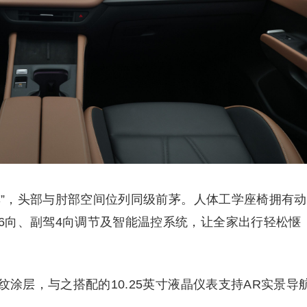
房率”，头部与肘部空间位列同级前茅。人体工学座椅拥有动
6向、副驾4向调节及智能温控系统，让全家出行轻松惬
纹涂层，与之搭配的10.25英寸液晶仪表支持AR实景导