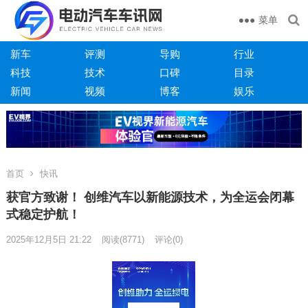
菜单
新车
评测
导购
行业
科技
技术
口碑
目录
新闻
视频
博客
娱乐
首页
快讯
获官方致谢！ 创维汽车以新能源技术，为全运会闭幕
式稳定护航！
2025年12月5日 21:22
阅读
(8771)
评论(0)