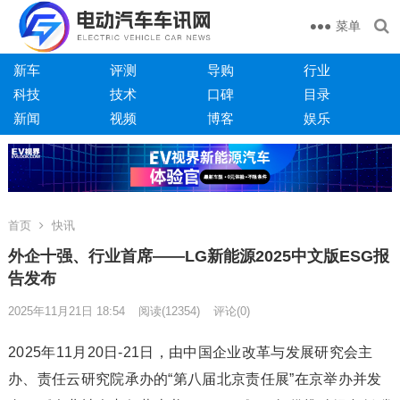
菜单
新车
评测
导购
行业
科技
技术
口碑
目录
新闻
视频
博客
娱乐
首页
快讯
外企十强、行业首席——LG新能源2025中文版ESG报
告发布
2025年11月21日 18:54
阅读
(12354)
评论(0)
2025年11月20日-21日，由中国企业改革与发展研究会主
办、责任云研究院承办的“第八届北京责任展”在京举办并发