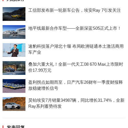
工信部发布新一轮新车公告，埃安Ray 7引发关注
地平线最新合作车型——全新深蓝S05正式上市！
速豹科技落户湖北十堰 布局欧洲链通本土激活商用
车产业
叠加六重大礼！全新一代天工08 670 Max上市限时
价17.99万元
盈利拐点如期而至，日产汽车26财年一季度财报释
放稳健增长信号
昊铂埃安7月销量34987辆，同比增长31.74%，全新
Ray系列蓄势待发
发表回复