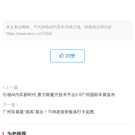
本文来自网络，不代表电动汽车车讯网立场。转载请注明出处：
https://www.evcx.cn/7244/
20
赞
上一篇
引领AI汽车新时代 赛力斯魔方技术平台2.0广州国际车展发布
下一篇
广州车展最“港风”展台！TVB老戏骨集体打卡岚图
为您推荐