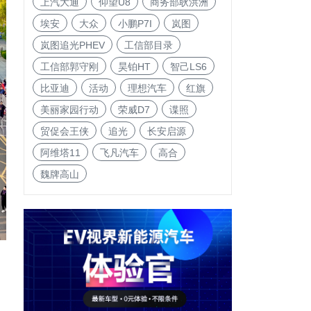
上汽大通
仰望U8
商务部耿洪洲
埃安
大众
小鹏P7I
岚图
岚图追光PHEV
工信部目录
工信部郭守刚
昊铂HT
智己LS6
比亚迪
活动
理想汽车
红旗
美丽家园行动
荣威D7
谍照
贸促会王侠
追光
长安启源
阿维塔11
飞凡汽车
高合
魏牌高山