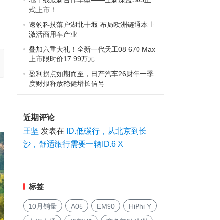
地平线最新合作车型——全新深蓝S05正
式上市！
速豹科技落户湖北十堰 布局欧洲链通本土
激活商用车产业
叠加六重大礼！全新一代天工08 670 Max
上市限时价17.99万元
盈利拐点如期而至，日产汽车26财年一季
度财报释放稳健增长信号
近期评论
王坚
发表在
ID.低碳行，从北京到长
沙，舒适旅行需要一辆ID.6 X
标签
10月销量
A05
EM90
HiPhi Y