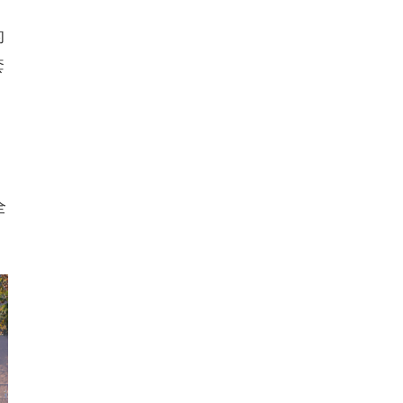
的
套
全