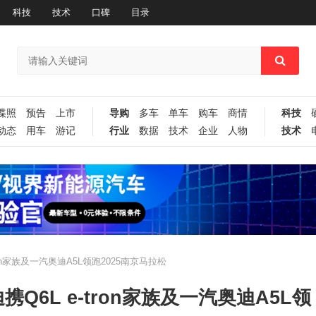
科技
技术
口碑
目录
谍照
预告
上市
导购
多车
单车
购车
商情
科技
动态
用车
游记
行业
数据
技术
企业
人物
技术
on家族及一汽奥迪A5L领跑2025南京马拉松
Q6L e-tron家族及一汽奥迪A5L领