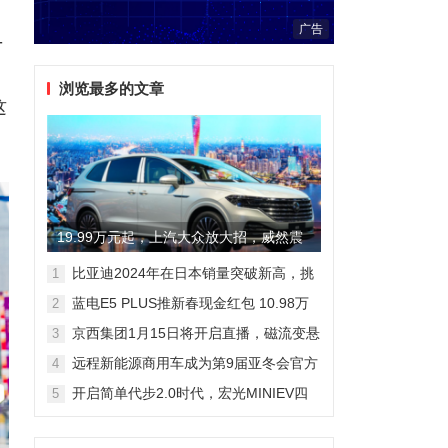
广告
-
浏览最多的文章
这
19.99万元起，上汽大众放大招，威然震
撼全场
比亚迪2024年在日本销量突破新高，挑
1
战丰田市场地位
蓝电E5 PLUS推新春现金红包 10.98万
2
元即可拥有165km长续航版
京西集团1月15日将开启直播，磁流变悬
3
架国产化带来全新突破
远程新能源商用车成为第9届亚冬会官方
4
合作伙伴 醇氢电动开创中国新能源新路
开启简单代步2.0时代，宏光MINIEV四
5
线
门版空间舒适细节曝光