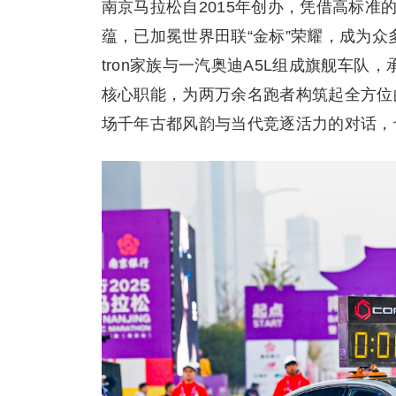
南京马拉松自2015年创办，凭借高标
蕴，已加冕世界田联“金标”荣耀，成为众
tron家族与一汽奥迪A5L组成旗舰车
核心职能，为两万余名跑者构筑起全方位
场千年古都风韵与当代竞逐活力的对话，