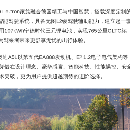
L e-tron家族融合德国精工与中国智慧，搭载深度定制
智能驾驶系统，具备无图L2级驾驶辅助能力，建立起一
07kWh宁德时代三元锂电池，实现765公里CLTC续
，为驾乘者带来更舒享无忧的出行体验。
5L以第五代EA888发动机、E³ 1.2电子电气架构等
凭借在设计理念、豪华感官、智能科技、性能操控、安
术突破，更为用户提供超越期待的进阶选择。