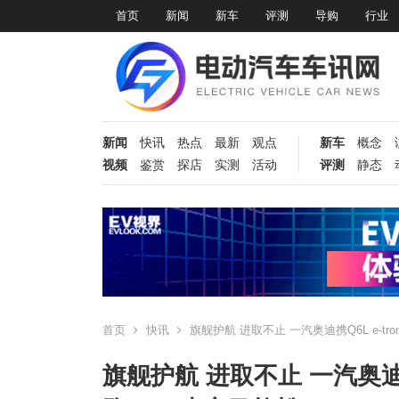
首页
新闻
新车
评测
导购
行业
新闻
快讯
热点
最新
观点
新车
概念
视频
鉴赏
探店
实测
活动
评测
静态
首页
快讯
旗舰护航 进取不止 一汽奥迪携Q6L e-tr
旗舰护航 进取不止 一汽奥迪携