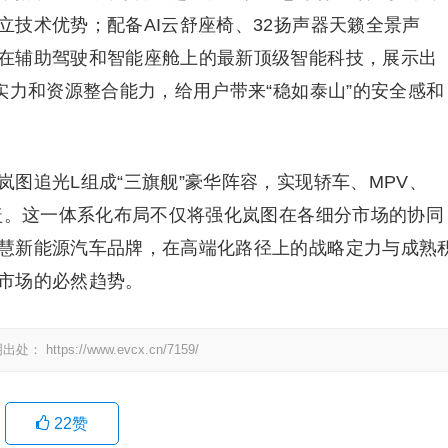
技术优势；配备AI云舒座椅、32扬声器天籁全景声
在辅助驾驶和智能座舱上的最新顶级智能科技，展示出
实力和资源整合能力，给用户带来“稳如泰山”的安全感和
图追光L组成“三旗舰”豪华阵容，实现轿车、MPV、
覆盖。这一体系化布局不仅将强化岚图在各细分市场的协同
慧新能源汽车品牌，在高端化路径上的战略定力与成熟
市场的必然趋势。
明出处：
https://www.evcx.cn/7159/
22
赞