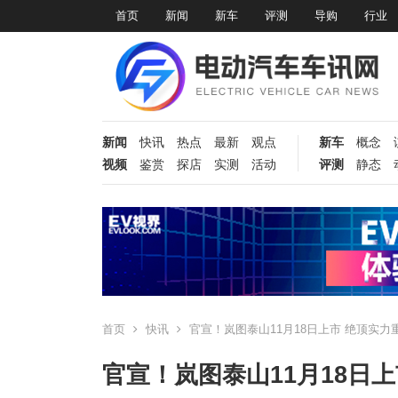
首页
新闻
新车
评测
导购
行业
新闻
快讯
热点
最新
观点
新车
概念
视频
鉴赏
探店
实测
活动
评测
静态
首页
快讯
官宣！岚图泰山11月18日上市 绝顶实力
官宣！岚图泰山11月18日