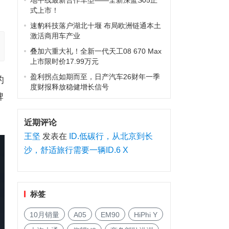
地平线最新合作车型——全新深蓝S05正
式上市！
速豹科技落户湖北十堰 布局欧洲链通本土
激活商用车产业
叠加六重大礼！全新一代天工08 670 Max
上市限时价17.99万元
盈利拐点如期而至，日产汽车26财年一季
的
度财报释放稳健增长信号
牌
近期评论
王坚
发表在
ID.低碳行，从北京到长
沙，舒适旅行需要一辆ID.6 X
标签
10月销量
A05
EM90
HiPhi Y