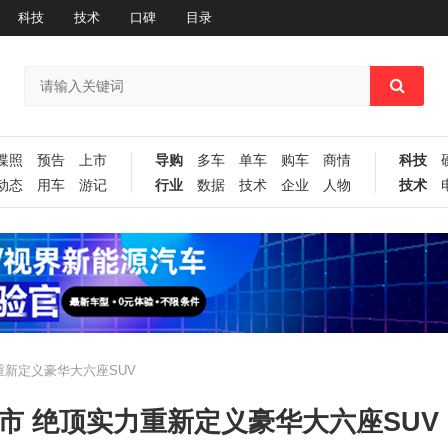
科技
技术
口碑
目录
谍照
预告
上市
导购
多车
单车
购车
商情
科技
动态
用车
游记
行业
数据
技术
企业
人物
技术
重新定义豪华大六座SUV
上市 绝顶实力重新定义豪华大六座SUV