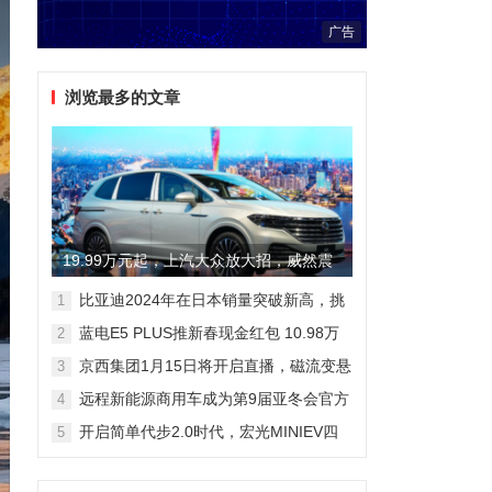
广告
浏览最多的文章
19.99万元起，上汽大众放大招，威然震
撼全场
比亚迪2024年在日本销量突破新高，挑
1
战丰田市场地位
蓝电E5 PLUS推新春现金红包 10.98万
2
元即可拥有165km长续航版
京西集团1月15日将开启直播，磁流变悬
3
架国产化带来全新突破
远程新能源商用车成为第9届亚冬会官方
4
合作伙伴 醇氢电动开创中国新能源新路
开启简单代步2.0时代，宏光MINIEV四
5
线
门版空间舒适细节曝光