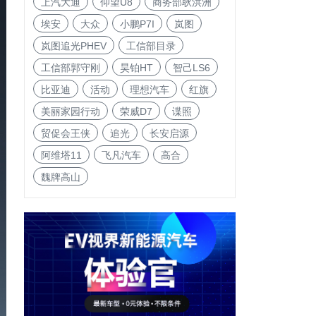
上汽大通
仰望U8
商务部耿洪洲
埃安
大众
小鹏P7I
岚图
岚图追光PHEV
工信部目录
工信部郭守刚
昊铂HT
智己LS6
比亚迪
活动
理想汽车
红旗
美丽家园行动
荣威D7
谍照
贸促会王侠
追光
长安启源
阿维塔11
飞凡汽车
高合
魏牌高山