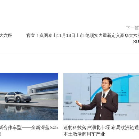
下一
华大六座
官宣！岚图泰山11月18日上市 绝顶实力重新定义豪华大六
SU
新合作车型——全新深蓝S05
速豹科技落户湖北十堰 布局欧洲链通
！
本土激活商用车产业