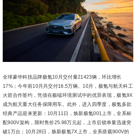
全球豪华科技品牌极氪10月交付量21423辆，环比增长
17%；今年前10月共交付16.5万辆。10月，极氪与航天科工
火箭合作签约，凭借在极端环境测试中的优异表现，极氪9X
成为航天重大任务保障用车。此外，进入四季度，极氪多款
经典产品迎来更新：10月11日，焕新极氪001上市，全系标
配900V架构，限时售价25.98万元起，上市后锁单量迅速突
破1万台；10月28日，焕新极氪7X上市，全系搭载900V的