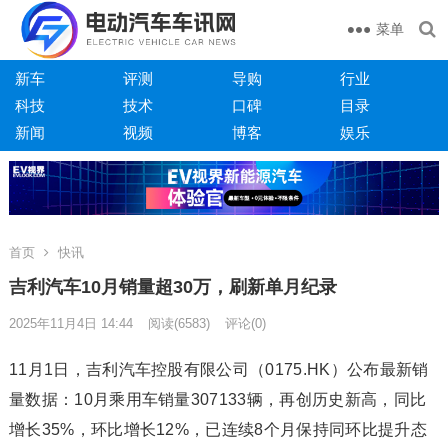
菜单
新车
评测
导购
行业
科技
技术
口碑
目录
新闻
视频
博客
娱乐
首页
快讯
吉利汽车10月销量超30万，刷新单月纪录
2025年11月4日 14:44
阅读
(6583)
评论(0)
11月1日，吉利汽车控股有限公司（0175.HK）公布最新销
量数据：10月乘用车销量307133辆，再创历史新高，同比
增长35%，环比增长12%，已连续8个月保持同环比提升态