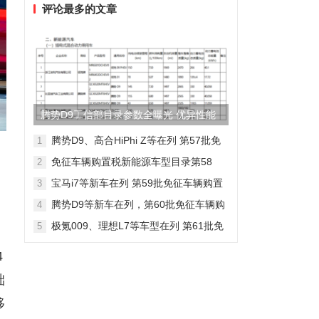
评论最多的文章
腾势D9工信部目录参数全曝光 优异性能
得以印证
腾势D9、高合HiPhi Z等在列 第57批免
1
征车辆购置税新能源车型目录
免征车辆购置税新能源车型目录第58
2
批，包含日产Ariya/极氪009等车型
宝马i7等新车在列 第59批免征车辆购置
3
税新能源车型目录
腾势D9等新车在列，第60批免征车辆购
4
置税新能源车型目录发布
极氪009、理想L7等车型在列 第61批免
5
征车辆购置税新能源车型目录发布
4
础
移