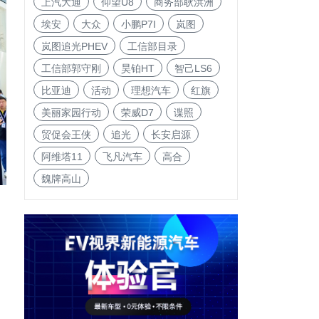
上汽大通
仰望U8
商务部耿洪洲
埃安
大众
小鹏P7I
岚图
岚图追光PHEV
工信部目录
工信部郭守刚
昊铂HT
智己LS6
比亚迪
活动
理想汽车
红旗
美丽家园行动
荣威D7
谍照
贸促会王侠
追光
长安启源
阿维塔11
飞凡汽车
高合
魏牌高山