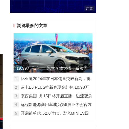
广告
浏览最多的文章
19.99万元起，上汽大众放大招，威然震
撼全场
比亚迪2024年在日本销量突破新高，挑
1
战丰田市场地位
蓝电E5 PLUS推新春现金红包 10.98万
2
元即可拥有165km长续航版
京西集团1月15日将开启直播，磁流变悬
3
架国产化带来全新突破
远程新能源商用车成为第9届亚冬会官方
4
合作伙伴 醇氢电动开创中国新能源新路
开启简单代步2.0时代，宏光MINIEV四
5
线
门版空间舒适细节曝光