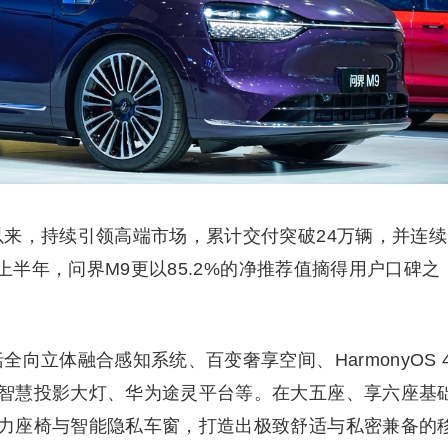
以来，持续引领高端市场，累计交付突破24万辆，并连续
年上半年，问界M9更以85.2%的净推荐值摘得用户口碑之
向立体融合感知系统、百变奢享空间、HarmonyOS 
智慧投影大灯、华为途灵平台等。在大五座、享六座基
力座椅与智能隐私车窗，打造出极致舒适与私密兼备的