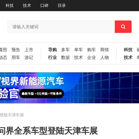
科技
技术
口碑
目录
谍照
预告
上市
导购
多车
单车
购车
商情
科技
动态
用车
游记
行业
数据
技术
企业
人物
技术
登陆天津车展
问界全系车型登陆天津车展