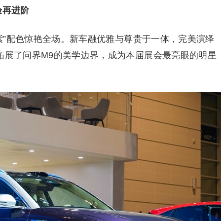
验再进阶
银境紫”配色惊艳全场。新车融优雅与尊贵于一体，完美演绎
步拓展了问界M9的美学边界，成为本届展会最亮眼的明星