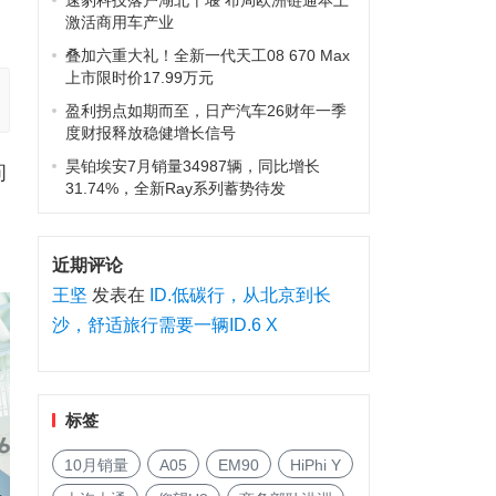
速豹科技落户湖北十堰 布局欧洲链通本土
激活商用车产业
叠加六重大礼！全新一代天工08 670 Max
上市限时价17.99万元
盈利拐点如期而至，日产汽车26财年一季
度财报释放稳健增长信号
昊铂埃安7月销量34987辆，同比增长
问
31.74%，全新Ray系列蓄势待发
近期评论
王坚
发表在
ID.低碳行，从北京到长
沙，舒适旅行需要一辆ID.6 X
标签
10月销量
A05
EM90
HiPhi Y