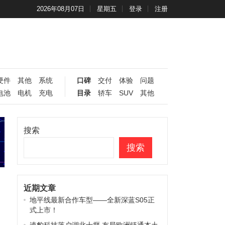
2026年08月07日
星期五
登录
注册
硬件
其他
系统
口碑
交付
体验
问题
电池
电机
充电
目录
轿车
SUV
其他
搜索
搜索
近期文章
地平线最新合作车型——全新深蓝S05正
式上市！