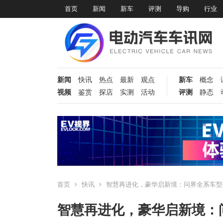
首页
新闻
新车
评测
导购
行业
新闻
快讯
热点
最新
观点
新车
概念
视频
鉴赏
探店
实测
活动
评测
静态
首页
快讯
智慧再进化，豪华启新境：问界全系车型
智慧再进化，豪华启新境：