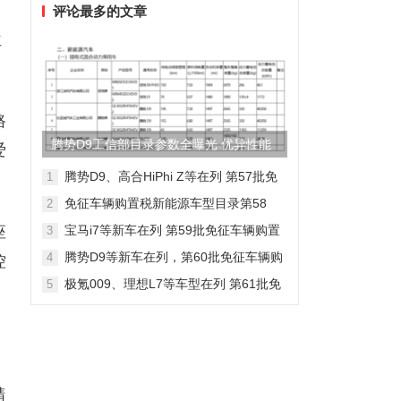
评论最多的文章
位
路
腾势D9工信部目录参数全曝光 优异性能
爱
得以印证
腾势D9、高合HiPhi Z等在列 第57批免
1
征车辆购置税新能源车型目录
免征车辆购置税新能源车型目录第58
2
批，包含日产Ariya/极氪009等车型
宝马i7等新车在列 第59批免征车辆购置
座
3
税新能源车型目录
腾势D9等新车在列，第60批免征车辆购
4
控
置税新能源车型目录发布
极氪009、理想L7等车型在列 第61批免
5
征车辆购置税新能源车型目录发布
精