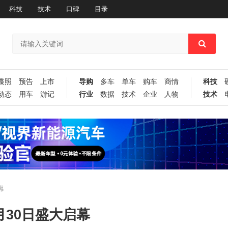
科技
技术
口碑
目录
谍照
预告
上市
导购
多车
单车
购车
商情
科技
动态
用车
游记
行业
数据
技术
企业
人物
技术
幕
月30日盛大启幕