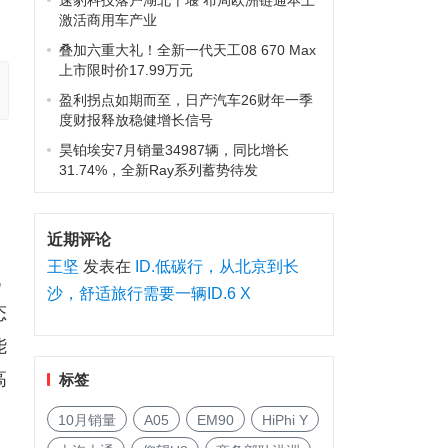
速豹科技落户湖北十堰 布局欧洲链通本土
激活商用车产业
叠加六重大礼！全新一代天工08 670 Max
上市限时价17.99万元
盈利拐点如期而至，日产汽车26财年一季
度财报释放稳健增长信号
昊铂埃安7月销量34987辆，同比增长
31.74%，全新Ray系列蓄势待发
近期评论
向
王坚
发表在
ID.低碳行，从北京到长
化
沙，舒适旅行需要一辆ID.6 X
态
能
高
标签
10月销量
A05
EM90
HiPhi Y