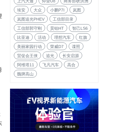
上汽大通
仰望U8
商务部耿洪洲
埃安
大众
小鹏P7I
岚图
理
岚图追光PHEV
工信部目录
工信部郭守刚
昊铂HT
智己LS6
比亚迪
活动
理想汽车
红旗
美丽家园行动
荣威D7
谍照
贸促会王侠
追光
长安启源
阿维塔11
飞凡汽车
高合
秀
魏牌高山
沃
东