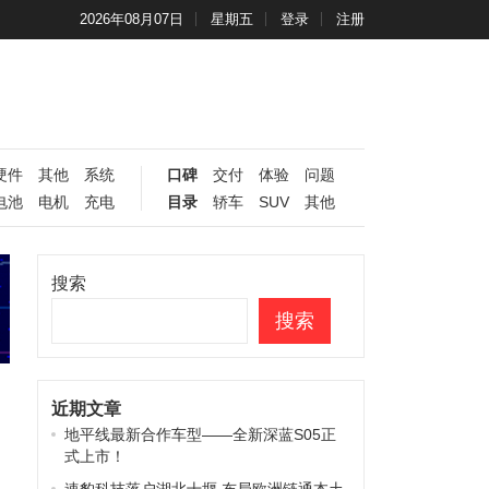
2026年08月07日
星期五
登录
注册
硬件
其他
系统
口碑
交付
体验
问题
电池
电机
充电
目录
轿车
SUV
其他
搜索
搜索
近期文章
地平线最新合作车型——全新深蓝S05正
式上市！