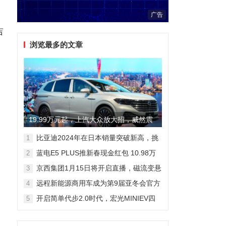
广告
吉
浏览最多的文章
，
启
19.99万元起，上汽大众放大招，威然震
撼全场
比亚迪2024年在日本销量突破新高，挑
1
战丰田市场地位
蓝电E5 PLUS推新春现金红包 10.98万
2
元即可拥有165km长续航版
京西集团1月15日将开启直播，磁流变悬
3
架国产化带来全新突破
远程新能源商用车成为第9届亚冬会官方
4
合作伙伴 醇氢电动开创中国新能源新路
开启简单代步2.0时代，宏光MINIEV四
5
线
门版空间舒适细节曝光