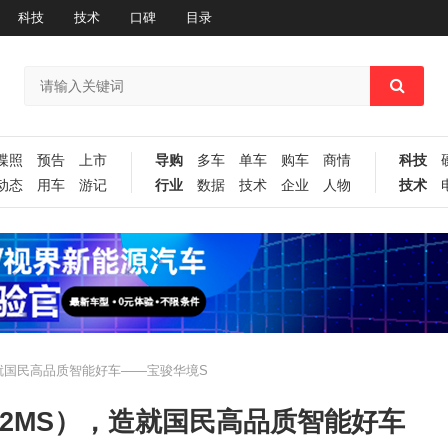
科技
技术
口碑
目录
谍照
预告
上市
导购
多车
单车
购车
商情
科技
动态
用车
游记
行业
数据
技术
企业
人物
技术
就国民高品质智能好车——宝骏华境S
2MS），造就国民高品质智能好车