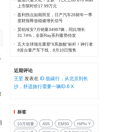
叠加六重大礼！全新一代天工08 670 Max
上市限时价17.99万元
盈利拐点如期而至，日产汽车26财年一季
度财报释放稳健增长信号
昊铂埃安7月销量34987辆，同比增长
31.74%，全新Ray系列蓄势待发
五大全球领先重塑“8系旗舰”标杆！神行者
8首台量产车下线，8月10日预售
汽
近期评论
王坚
发表在
ID.低碳行，从北京到长
沙，舒适旅行需要一辆ID.6 X
致
合
标签
崑
用
10月销量
A05
EM90
HiPhi Y