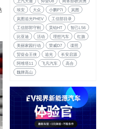
上汽大通
仰望U8
商务部耿洪洲
达
埃安
大众
小鹏P7I
岚图
岚图追光PHEV
工信部目录
驾
工信部郭守刚
昊铂HT
智己LS6
比亚迪
活动
理想汽车
红旗
美丽家园行动
荣威D7
谍照
贸促会王侠
追光
长安启源
阿维塔11
飞凡汽车
高合
魏牌高山