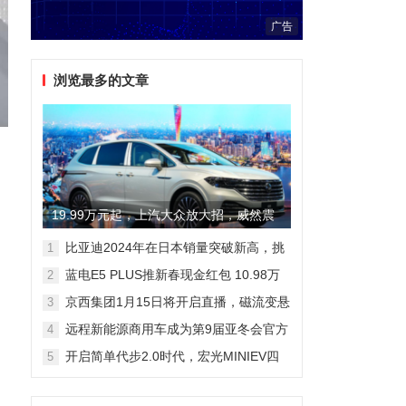
广告
浏览最多的文章
19.99万元起，上汽大众放大招，威然震
自
撼全场
比亚迪2024年在日本销量突破新高，挑
1
战丰田市场地位
蓝电E5 PLUS推新春现金红包 10.98万
2
元即可拥有165km长续航版
京西集团1月15日将开启直播，磁流变悬
3
架国产化带来全新突破
远程新能源商用车成为第9届亚冬会官方
4
合作伙伴 醇氢电动开创中国新能源新路
开启简单代步2.0时代，宏光MINIEV四
5
线
门版空间舒适细节曝光