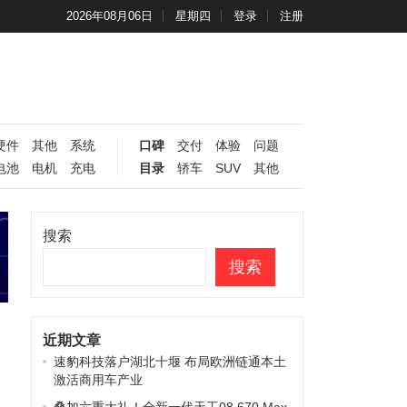
2026年08月06日
星期四
登录
注册
硬件
其他
系统
口碑
交付
体验
问题
电池
电机
充电
目录
轿车
SUV
其他
搜索
搜索
近期文章
速豹科技落户湖北十堰 布局欧洲链通本土
激活商用车产业