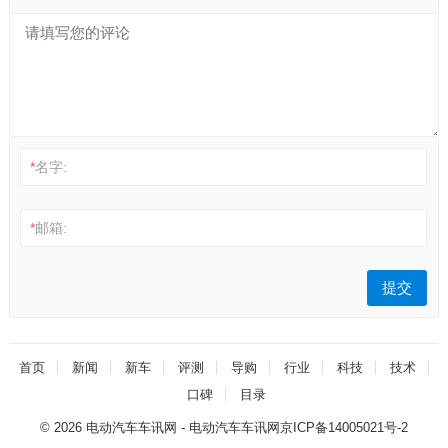
*
名字:
*
邮箱:
首页
新闻
新车
评测
导购
行业
科技
技术
口碑
目录
© 2026
电动汽车车讯网
- 电动汽车车讯网
京ICP备14005021号-2