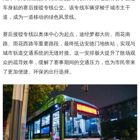
车身贴的赛后接驳专线公交。该专线车辆穿梭于城市主干
道，成为一道移动的绿色风景线。
赛后接驳专线以奥体中心为起点，途经梦都大街、雨花南
路、雨花西路等重要路段，最终抵达安德门地铁站，实现与
城市轨道交通系统的无缝对接。这一安排极大提升了散场观
众的疏导效率，缓解了赛事期间的交通压力，也为市民带来
了更加便捷、环保的出行选择。