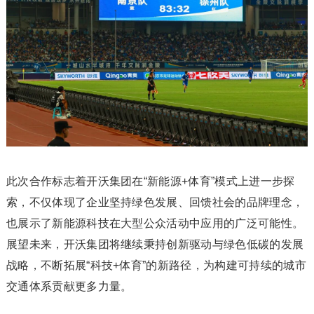
此次合作标志着开沃集团在“新能源+体育”模式上进一步探
索，不仅体现了企业坚持绿色发展、回馈社会的品牌理念，
也展示了新能源科技在大型公众活动中应用的广泛可能性。
展望未来，开沃集团将继续秉持创新驱动与绿色低碳的发展
战略，不断拓展“科技+体育”的新路径，为构建可持续的城市
交通体系贡献更多力量。