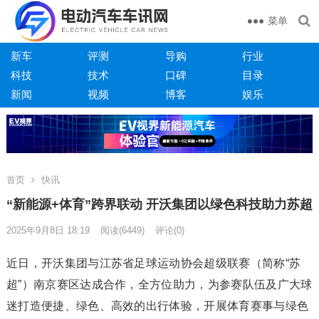
菜单
新车
评测
导购
行业
科技
技术
口碑
目录
新闻
视频
博客
娱乐
首页
快讯
“新能源+体育”跨界联动 开沃集团以绿色科技助力苏超
2025年9月8日 18:19
阅读
(6449)
评论(0)
近日，开沃集团与江苏省足球运动协会超级联赛（简称“苏
超”）南京赛区达成合作，全方位助力，为参赛队伍及广大球
迷打造便捷、绿色、高效的出行体验，开展体育赛事与绿色