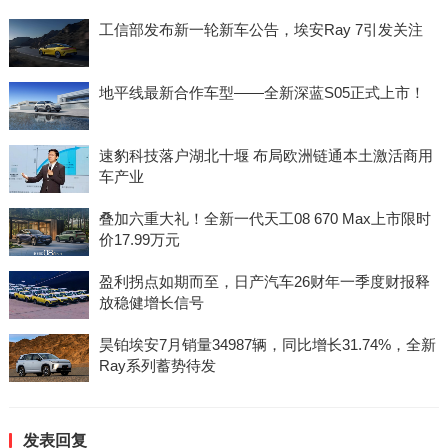
工信部发布新一轮新车公告，埃安Ray 7引发关注
地平线最新合作车型——全新深蓝S05正式上市！
速豹科技落户湖北十堰 布局欧洲链通本土激活商用
车产业
叠加六重大礼！全新一代天工08 670 Max上市限时
价17.99万元
盈利拐点如期而至，日产汽车26财年一季度财报释
放稳健增长信号
昊铂埃安7月销量34987辆，同比增长31.74%，全新
Ray系列蓄势待发
发表回复