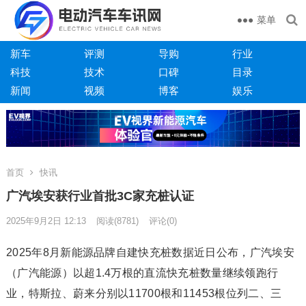
菜单
新车
评测
导购
行业
科技
技术
口碑
目录
新闻
视频
博客
娱乐
首页
快讯
广汽埃安获行业首批3C家充桩认证
2025年9月2日 12:13
阅读
(8781)
评论(0)
2025年8月新能源品牌自建快充桩数据近日公布，广汽埃安
（广汽能源）以超1.4万根的直流快充桩数量继续领跑行
业，特斯拉、蔚来分别以11700根和11453根位列二、三