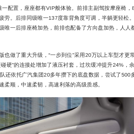
一配置，座座都有VIP般体验。前排主副驾按摩座椅，
疲劳。后排同级唯一137度靠背角度可调，半躺更轻松
级唯一后排座椅加热，前排也配备了方向盘加热，人人
也做了重大升级，“一步到位”采用20万以上车型才更
碰硬”的连接处增加了液压衬套，过坎缓冲提升24%，
团队还依托广汽集团20多年攒下的底盘数据，尝试了500
速柔顺，中速柔韧，高速利落的高级质感。