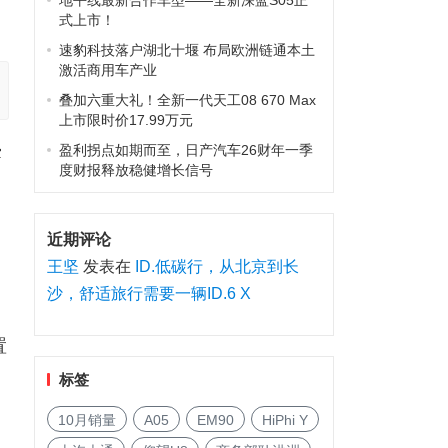
地平线最新合作车型——全新深蓝S05正
式上市！
速豹科技落户湖北十堰 布局欧洲链通本土
激活商用车产业
叠加六重大礼！全新一代天工08 670 Max
上市限时价17.99万元
盈利拐点如期而至，日产汽车26财年一季
穿
度财报释放稳健增长信号
近期评论
王坚
发表在
ID.低碳行，从北京到长
沙，舒适旅行需要一辆ID.6 X
置
标签
10月销量
A05
EM90
HiPhi Y