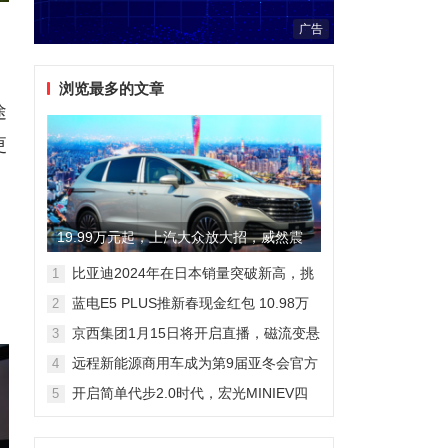
广告
浏览最多的文章
途
更
19.99万元起，上汽大众放大招，威然震
撼全场
比亚迪2024年在日本销量突破新高，挑
1
战丰田市场地位
蓝电E5 PLUS推新春现金红包 10.98万
2
元即可拥有165km长续航版
京西集团1月15日将开启直播，磁流变悬
3
架国产化带来全新突破
远程新能源商用车成为第9届亚冬会官方
4
合作伙伴 醇氢电动开创中国新能源新路
开启简单代步2.0时代，宏光MINIEV四
5
线
门版空间舒适细节曝光