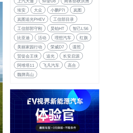
上汽大通
仰望U8
商务部耿洪洲
埃安
大众
小鹏P7I
岚图
岚图追光PHEV
工信部目录
工信部郭守刚
昊铂HT
智己LS6
比亚迪
活动
理想汽车
红旗
美丽家园行动
荣威D7
谍照
贸促会王侠
追光
长安启源
阿维塔11
飞凡汽车
高合
魏牌高山