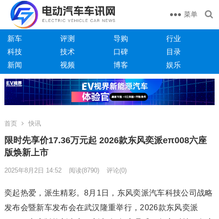
菜单
新车
评测
导购
行业
科技
技术
口碑
目录
新闻
视频
博客
娱乐
首页
快讯
限时先享价17.36万元起 2026款东风奕派eπ008六座
版焕新上市
2025年8月2日 14:52
阅读
(8790)
评论(0)
奕起热爱，派生精彩。8月1日，东风奕派汽车科技公司战略
发布会暨新车发布会在武汉隆重举行，2026款东风奕派