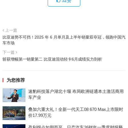
52
赞
上一篇
比亚迪势不可挡！2025 年 6 月单月及上半年销量双夺冠，领跑中国汽
车市场
下一篇
斩获增幅第一销量第二 比亚迪混动轻卡6月成绩实力剖析
为您推荐
速豹科技落户湖北十堰 布局欧洲链通本土激活商用
车产业
叠加六重大礼！全新一代天工08 670 Max上市限时
价17.99万元
盈利拐点如期而至，日产汽车26财年一季度财报释