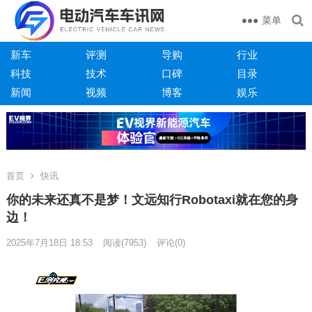
菜单
新车
评测
导购
行业
科技
技术
口碑
目录
新闻
视频
博客
娱乐
首页
快讯
你的未来还真不是梦！文远知行Robotaxi就在您的身
边！
2025年7月18日 18:53
阅读
(7953)
评论(0)