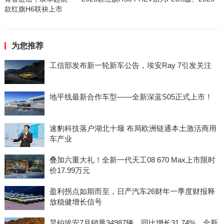
款红旗H6联袂上市
为您推荐
工信部发布新一轮新车公告，埃安Ray 7引发关注
地平线最新合作车型——全新深蓝S05正式上市！
速豹科技落户湖北十堰 布局欧洲链通本土激活商用
车产业
叠加六重大礼！全新一代天工08 670 Max上市限时
价17.99万元
盈利拐点如期而至，日产汽车26财年一季度财报释
放稳健增长信号
昊铂埃安7月销量34987辆，同比增长31.74%，全新