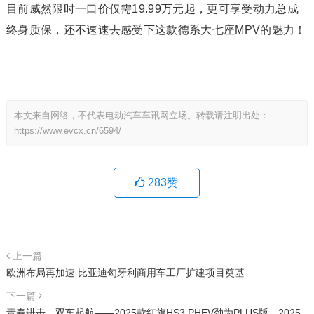
目前威然限时一口价仅需19.99万元起，更可享受动力总成
终身质保，还不速速去感受下这款德系大七座MPV的魅力！
本文来自网络，不代表电动汽车车讯网立场。转载请注明出处：
https://www.evcx.cn/6594/
283
赞
上一篇
欧洲布局再加速 比亚迪匈牙利商用车工厂扩建项目奠基
下一篇
青春进击，双车起航——2025款红旗HS3 PHEV劲为PLUS版、2025