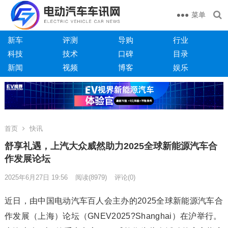
菜单
新车
评测
导购
行业
科技
技术
口碑
目录
新闻
视频
博客
娱乐
首页
快讯
舒享礼遇，上汽大众威然助力2025全球新能源汽车合
作发展论坛
2025年6月27日 19:56
阅读
(8979)
评论(0)
近日，由中国电动汽车百人会主办的2025全球新能源汽车合
作发展（上海）论坛（GNEV2025?Shanghai）在沪举行。