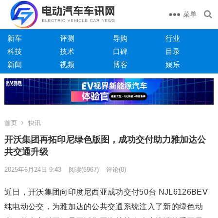
菜单
新车
评测
导购
行业
科技
技术
口碑
目录
新闻
视频
博客
娱乐
首页
快讯
开沃集团再拓印尼绿色版图，成功交付助力雅加达公
共交通升级
2025年6月24日 9:43
阅读
(6967)
评论(0)
近日，开沃集团向印度尼西亚成功交付50台 NJL6126BEV
纯电动公交，为雅加达的公共交通系统注入了新的绿色动