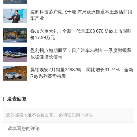
速豹科技落户湖北十堰 布局欧洲链通本土激活商用
车产业
叠加六重大礼！全新一代天工08 670 Max上市限时
价17.99万元
盈利拐点如期而至，日产汽车26财年一季度财报释
放稳健增长信号
昊铂埃安7月销量34987辆，同比增长31.74%，全新
Ray系列蓄势待发
发表回复
您的邮箱地址不会被公开。
必填项已用
*
标注