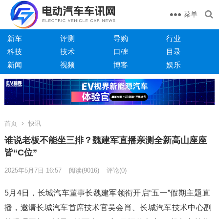
菜单
新车
评测
导购
行业
科技
技术
口碑
目录
新闻
视频
博客
娱乐
首页
快讯
谁说老板不能坐三排？魏建军直播亲测全新高山座座
皆“C位”
2025年5月7日 16:57
阅读
(9016)
评论(0)
5月4日，长城汽车董事长魏建军领衔开启“五一”假期主题直
播，邀请长城汽车首席技术官吴会肖、长城汽车技术中心副