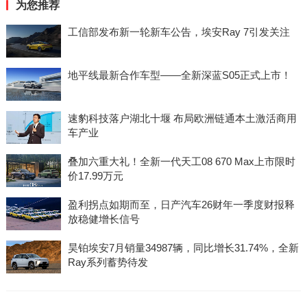
为您推荐
工信部发布新一轮新车公告，埃安Ray 7引发关注
地平线最新合作车型——全新深蓝S05正式上市！
速豹科技落户湖北十堰 布局欧洲链通本土激活商用
车产业
叠加六重大礼！全新一代天工08 670 Max上市限时
价17.99万元
盈利拐点如期而至，日产汽车26财年一季度财报释
放稳健增长信号
昊铂埃安7月销量34987辆，同比增长31.74%，全新
Ray系列蓄势待发