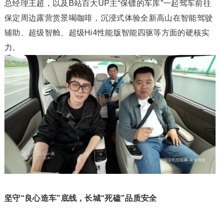
总经理王超，以及B站百大UP主“保镖的车库”一起驾车前往
保定周边露营赏景喝咖啡，沉浸式体验全新高山在智能驾驶
辅助、超级智舱、超级Hi4性能版智能四驱等方面的硬核实
力。
坚守“良心造车”底线，长城“死磕”品质安全