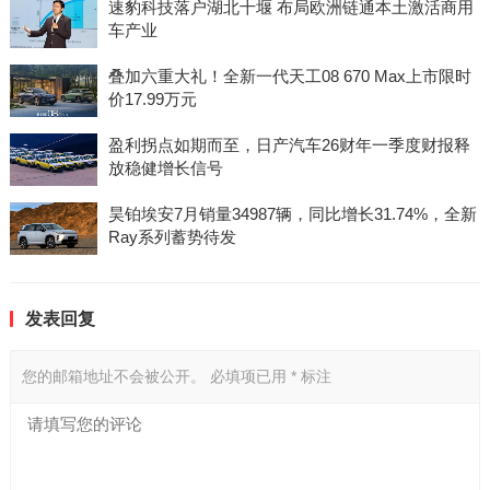
速豹科技落户湖北十堰 布局欧洲链通本土激活商用
车产业
叠加六重大礼！全新一代天工08 670 Max上市限时
价17.99万元
盈利拐点如期而至，日产汽车26财年一季度财报释
放稳健增长信号
昊铂埃安7月销量34987辆，同比增长31.74%，全新
Ray系列蓄势待发
发表回复
您的邮箱地址不会被公开。
必填项已用
*
标注