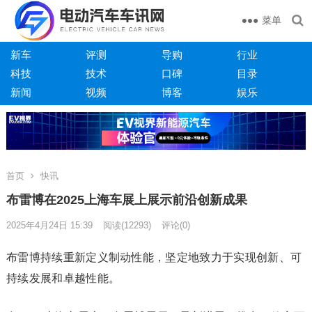
菜单
新车
评测
导购
行业
科技
技术
口碑
目录
新闻
视频
博客
娱乐
首页
快讯
布雷博在2025上海车展上展示前沿创新成果
2025年4月24日 15:39
阅读
(12293)
评论(0)
布雷博持续重新定义制动性能，坚定地致力于实现创新、可
持续发展和卓越性能。