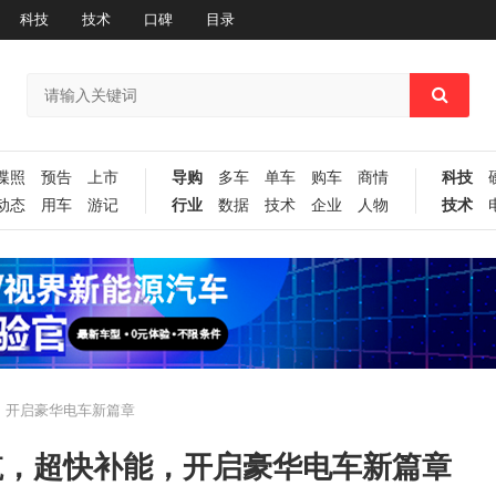
科技
技术
口碑
目录
谍照
预告
上市
导购
多车
单车
购车
商情
科技
动态
用车
游记
行业
数据
技术
企业
人物
技术
，开启豪华电车新篇章
航，超快补能，开启豪华电车新篇章