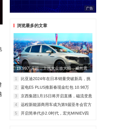
广告
浏览最多的文章
电
19.99万元起，上汽大众放大招，威然震
撼全场
比亚迪2024年在日本销量突破新高，挑
1
键
战丰田市场地位
蓝电E5 PLUS推新春现金红包 10.98万
2
元即可拥有165km长续航版
越
京西集团1月15日将开启直播，磁流变悬
3
架国产化带来全新突破
远程新能源商用车成为第9届亚冬会官方
4
合作伙伴 醇氢电动开创中国新能源新路
开启简单代步2.0时代，宏光MINIEV四
5
线
门版空间舒适细节曝光