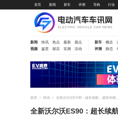
首页
新闻
新车
评测
导购
行业
新闻
快讯
热点
最新
观点
新车
概念
视频
鉴赏
探店
实测
活动
评测
静态
首页
快讯
全新沃尔沃ES90：超长续航，超快补能
全新沃尔沃ES90：超长续