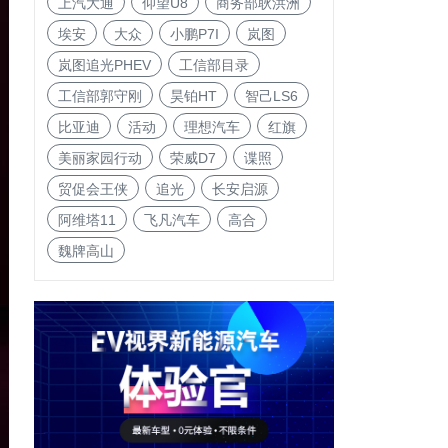
上汽大通
仰望U8
商务部耿洪洲
埃安
大众
小鹏P7I
岚图
岚图追光PHEV
工信部目录
工信部郭守刚
昊铂HT
智己LS6
比亚迪
活动
理想汽车
红旗
美丽家园行动
荣威D7
谍照
贸促会王侠
追光
长安启源
阿维塔11
飞凡汽车
高合
魏牌高山