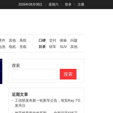
2026年08月08日
星期六
登录
注册
硬件
其他
系统
口碑
交付
体验
问题
电池
电机
充电
目录
轿车
SUV
其他
搜索
搜索
近期文章
工信部发布新一轮新车公告，埃安Ray 7引
发关注