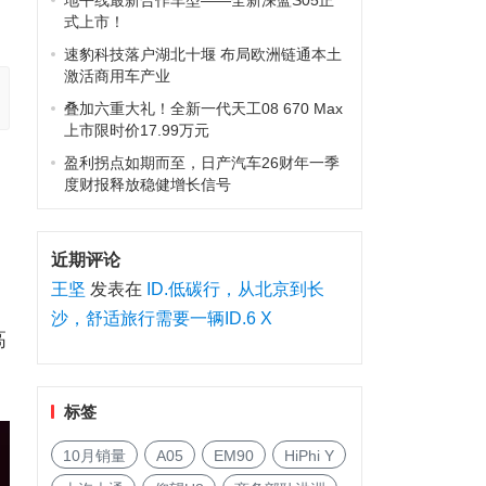
地平线最新合作车型——全新深蓝S05正
式上市！
速豹科技落户湖北十堰 布局欧洲链通本土
激活商用车产业
叠加六重大礼！全新一代天工08 670 Max
上市限时价17.99万元
盈利拐点如期而至，日产汽车26财年一季
度财报释放稳健增长信号
近期评论
王坚
发表在
ID.低碳行，从北京到长
沙，舒适旅行需要一辆ID.6 X
高
标签
10月销量
A05
EM90
HiPhi Y