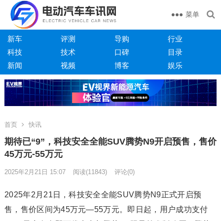
菜单
新车
评测
导购
行业
科技
技术
口碑
目录
新闻
视频
博客
娱乐
首页
快讯
期待已“9”，科技安全全能SUV腾势N9开启预售，售价
45万元-55万元
2025年2月21日 15:07
阅读
(11843)
评论(0)
2025年2月21日，科技安全全能SUV腾势N9正式开启预
售，售价区间为45万元—55万元。即日起，用户成功支付