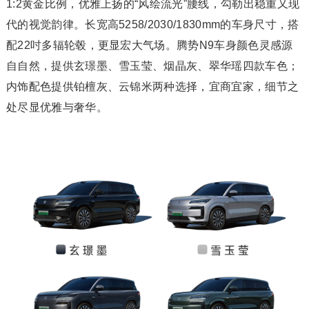
1:2黄金比例，优雅上扬的“风绘流光”腰线，勾勒出稳重又现
代的视觉韵律。长宽高5258/2030/1830mm的车身尺寸，搭
配22吋多辐轮毂，更显宏大气场。腾势N9车身颜色灵感源
自自然，提供玄璟墨、雪玉莹、烟晶灰、翠华瑶四款车色；
内饰配色提供铂檀灰、云锦米两种选择，宜商宜家，细节之
处尽显优雅与奢华。