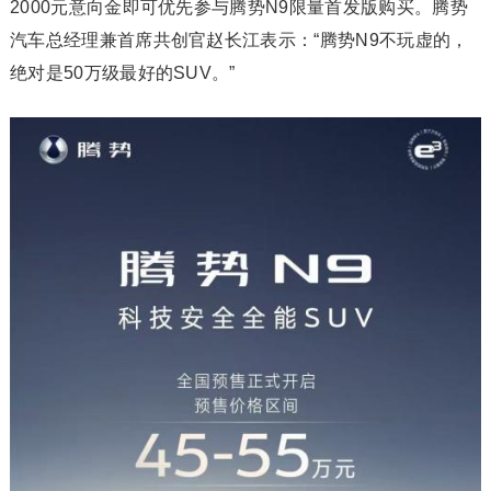
2000元意向金即可优先参与腾势N9限量首发版购买。腾势
汽车总经理兼首席共创官赵长江表示：“腾势N9不玩虚的，
绝对是50万级最好的SUV。”