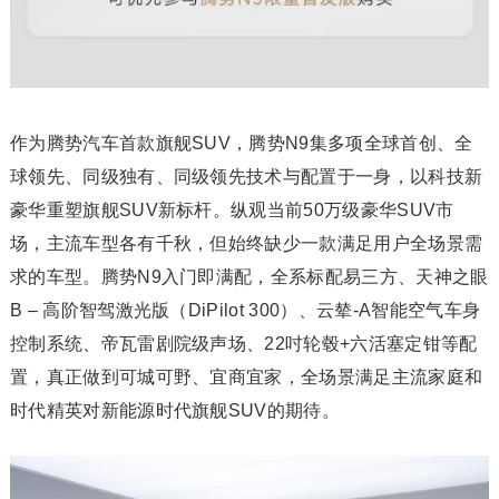
作为腾势汽车首款旗舰SUV，腾势N9集多项全球首创、全
球领先、同级独有、同级领先技术与配置于一身，以科技新
豪华重塑旗舰SUV新标杆。纵观当前50万级豪华SUV市
场，主流车型各有千秋，但始终缺少一款满足用户全场景需
求的车型。腾势N9入门即满配，全系标配易三方、天神之眼
B – 高阶智驾激光版（DiPilot 300）、云辇-A智能空气车身
控制系统、帝瓦雷剧院级声场、22吋轮毂+六活塞定钳等配
置，真正做到可城可野、宜商宜家，全场景满足主流家庭和
时代精英对新能源时代旗舰SUV的期待。