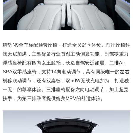
腾势N9全车标配顶奢座椅，打造全员舒享体验。前排座椅科
技天赋加满，主驾配备行业首创主动侧翼功能，副驾零重力
浮感座椅配有四向女王腿托，长途自驾安适如居。二排Air
SPA双零感座椅，支持14向电动调节，具有同级唯一的左右
横移联动调节，还有双桌板、双50W无线充电加持，打造独
一无二的尊享体验。三排座椅配备六向电动调节，加上超宽
扶手，为第三排乘客提供媲美MPV的舒适体验。