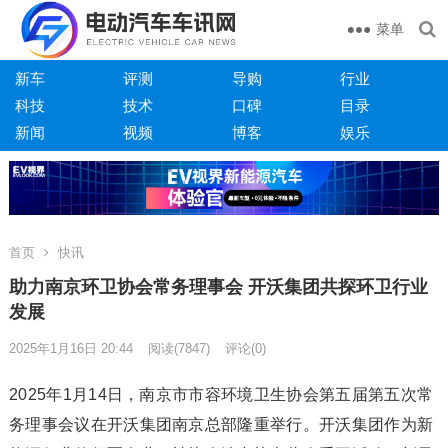
菜单
新车
评测
导购
行业
科技
技术
口碑
目录
新闻
视频
博客
娱乐
首页
快讯
助力南京环卫协会常务理事会 开沃集团共探环卫行业
发展
2025年1月16日 20:44
阅读
(7847)
评论(0)
2025年1月14日，南京市市容环境卫生协会第五届第五次常
务理事会议在开沃集团南京总部隆重举行。开沃集团作为新