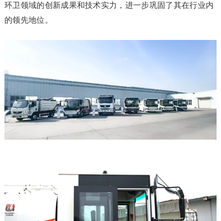
环卫领域的创新成果和技术实力，进一步巩固了其在行业内
的领先地位。