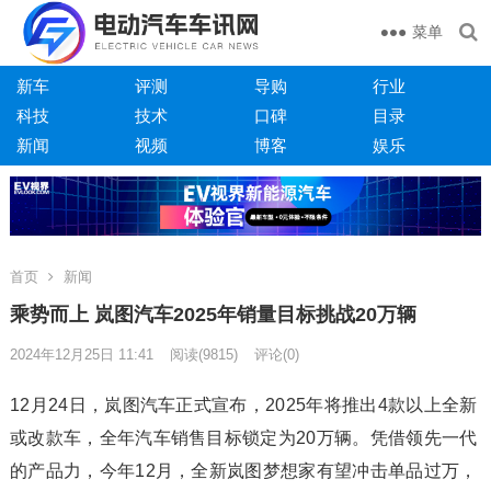
菜单
新车
评测
导购
行业
科技
技术
口碑
目录
新闻
视频
博客
娱乐
首页
新闻
乘势而上 岚图汽车2025年销量目标挑战20万辆
2024年12月25日 11:41
阅读
(9815)
评论(0)
12月24日，岚图汽车正式宣布，2025年将推出4款以上全新
或改款车，全年汽车销售目标锁定为20万辆。凭借领先一代
的产品力，今年12月，全新岚图梦想家有望冲击单品过万，