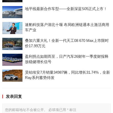
地平线最新合作车型——全新深蓝S05正式上市！
速豹科技落户湖北十堰 布局欧洲链通本土激活商用
车产业
叠加六重大礼！全新一代天工08 670 Max上市限时
价17.99万元
盈利拐点如期而至，日产汽车26财年一季度财报释
放稳健增长信号
昊铂埃安7月销量34987辆，同比增长31.74%，全新
Ray系列蓄势待发
发表回复
您的邮箱地址不会被公开。
必填项已用
*
标注