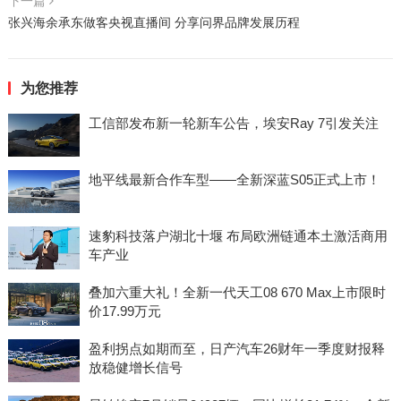
下一篇
张兴海余承东做客央视直播间 分享问界品牌发展历程
为您推荐
工信部发布新一轮新车公告，埃安Ray 7引发关注
地平线最新合作车型——全新深蓝S05正式上市！
速豹科技落户湖北十堰 布局欧洲链通本土激活商用
车产业
叠加六重大礼！全新一代天工08 670 Max上市限时
价17.99万元
盈利拐点如期而至，日产汽车26财年一季度财报释
放稳健增长信号