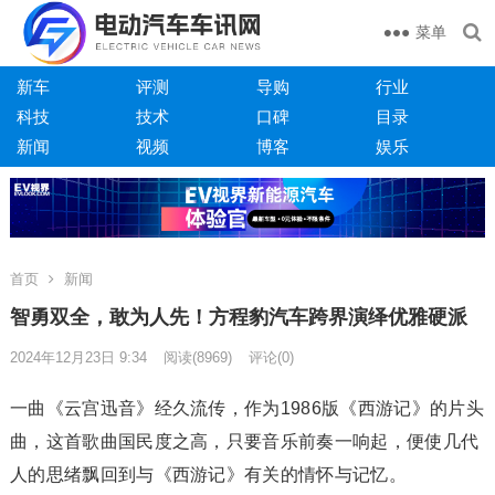
菜单
新车
评测
导购
行业
科技
技术
口碑
目录
新闻
视频
博客
娱乐
首页
新闻
智勇双全，敢为人先！方程豹汽车跨界演绎优雅硬派
2024年12月23日 9:34
阅读
(8969)
评论(0)
一曲《云宫迅音》经久流传，作为1986版《西游记》的片头
曲，这首歌曲国民度之高，只要音乐前奏一响起，便使几代
人的思绪飘回到与《西游记》有关的情怀与记忆。