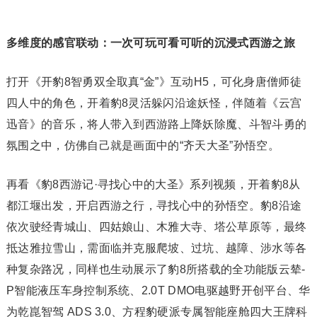
多维度的感官联动：一次可玩可看可听的沉浸式西游之旅
打开《开豹8智勇双全取真“金”》互动H5，可化身唐僧师徒
四人中的角色，开着豹8灵活躲闪沿途妖怪，伴随着《云宫
迅音》的音乐，将人带入到西游路上降妖除魔、斗智斗勇的
氛围之中，仿佛自己就是画面中的“齐天大圣”孙悟空。
再看《豹8西游记·寻找心中的大圣》系列视频，开着豹8从
都江堰出发，开启西游之行，寻找心中的孙悟空。豹8沿途
依次驶经青城山、四姑娘山、木雅大寺、塔公草原等，最终
抵达雅拉雪山，需面临并克服爬坡、过坑、越障、涉水等各
种复杂路况，同样也生动展示了豹8所搭载的全功能版云辇-
P智能液压车身控制系统、2.0T DMO电驱越野开创平台、华
为乾崑智驾 ADS 3.0、方程豹硬派专属智能座舱四大王牌科