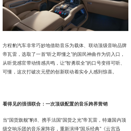
方程豹汽车非常巧妙地借助音乐为载体、联动顶级音响品牌
帝瓦雷，选取了一首“听之即懂之”的国民神曲作为切入口，
从听觉感官带动情感共鸣，让“智勇双全”的口号变得可听、
可懂，这次打破次元壁的创新联动着实令人感到惊喜。
看得见的强强联合：一次顶级配置的音乐跨界营销
当“国货旗舰”豹8、携手法国“国货之光”帝瓦雷，特邀国内顶
级交响乐团的音乐家阵容，重新演绎“国乐经典”《云宫迅