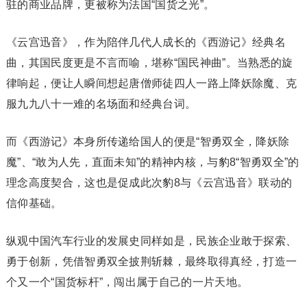
驻的商业品牌，更被称为法国“国货之光”。
《云宫迅音》，作为陪伴几代人成长的《西游记》经典名
曲，其国民度更是不言而喻，堪称“国民神曲”。当熟悉的旋
律响起，便让人瞬间想起唐僧师徒四人一路上降妖除魔、克
服九九八十一难的名场面和经典台词。
而《西游记》本身所传递给国人的便是“智勇双全，降妖除
魔”、“敢为人先，直面未知”的精神内核，与豹8“智勇双全”的
理念高度契合，这也是促成此次豹8与《云宫迅音》联动的
信仰基础。
纵观中国汽车行业的发展史同样如是，民族企业敢于探索、
勇于创新，凭借智勇双全披荆斩棘，最终取得真经，打造一
个又一个“国货标杆”，闯出属于自己的一片天地。