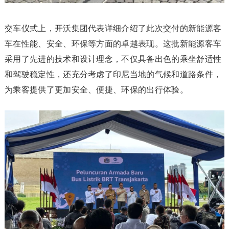
交车仪式上，开沃集团代表详细介绍了此次交付的新能源客
车在性能、安全、环保等方面的卓越表现。这批新能源客车
采用了先进的技术和设计理念，不仅具备出色的乘坐舒适性
和驾驶稳定性，还充分考虑了印尼当地的气候和道路条件，
为乘客提供了更加安全、便捷、环保的出行体验。