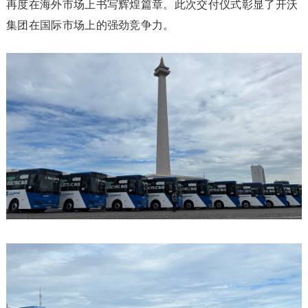
再度在海外市场上书写辉煌篇章。此次交付仪式彰显了开沃
集团在国际市场上的强劲竞争力。