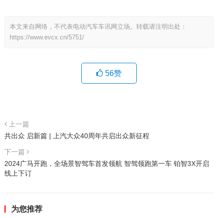
本文来自网络，不代表电动汽车车讯网立场。转载请注明出处：
https://www.evcx.cn/5751/
56
赞
上一篇
共出众 启新篇 | 上汽大众40周年共启出众新征程
下一篇
2024广马开跑，全场景智驾车首发领航 智驾领跑第一车 铂智3X开启
线上下订
为您推荐