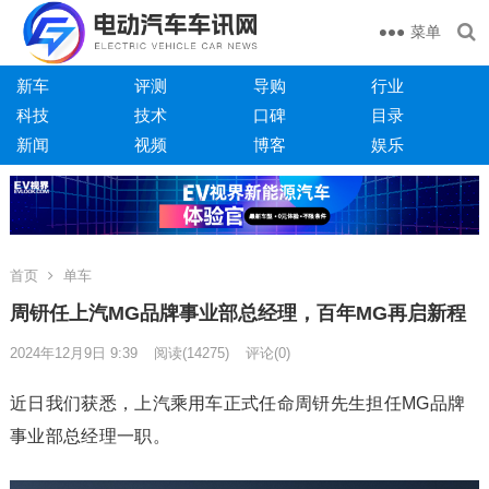
菜单
新车
评测
导购
行业
科技
技术
口碑
目录
新闻
视频
博客
娱乐
首页
单车
周钘任上汽MG品牌事业部总经理，百年MG再启新程
2024年12月9日 9:39
阅读
(14275)
评论(0)
近日我们获悉，上汽乘用车正式任命周钘先生担任MG品牌
事业部总经理一职。