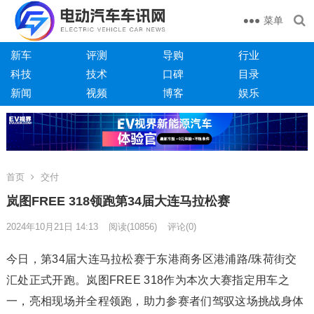
菜单
新车
评测
导购
行业
科技
技术
口碑
目录
新闻
视频
博客
娱乐
首页
交付
岚图FREE 318领跑第34届大连马拉松赛
2024年10月21日 14:13
阅读
(10856)
评论(0)
今日，第34届大连马拉松赛于东港商务区港浦路/珠荷街交
汇处正式开跑。岚图FREE 318作为本次大赛指定用车之
一，亮相现场并全程领跑，助力参赛者们驾驭这场挑战身体