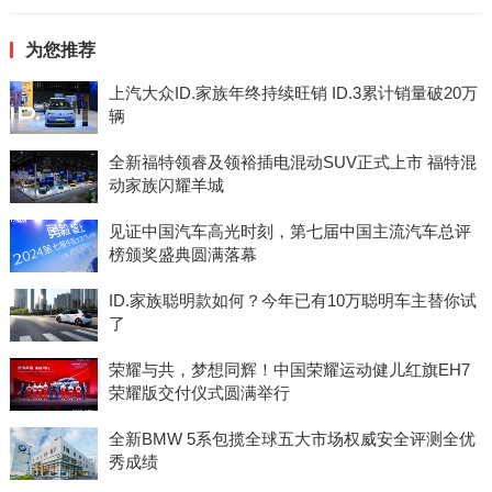
为您推荐
上汽大众ID.家族年终持续旺销 ID.3累计销量破20万
辆
全新福特领睿及领裕插电混动SUV正式上市 福特混
动家族闪耀羊城
见证中国汽车高光时刻，第七届中国主流汽车总评
榜颁奖盛典圆满落幕
ID.家族聪明款如何？今年已有10万聪明车主替你试
了
荣耀与共，梦想同辉！中国荣耀运动健儿红旗EH7
荣耀版交付仪式圆满举行
全新BMW 5系包揽全球五大市场权威安全评测全优
秀成绩