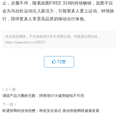
止，步履不停，随着岚图FREE 318的持续畅销，岚图不仅
会为马拉松运动注入新活力，引领更多人爱上运动、钟情旅
行，陪伴更多人享受高品质的移动出行体验。
本文来自网络，不代表电动汽车车讯网立场。转载请注明出处：
https://www.evcx.cn/5537/
72
赞
上一篇
满级产品力圈粉无数，阿维塔07火爆势能锐不可挡
下一篇
联通智网科技张然懋：构筑安全基石 推动智能网联健康发展