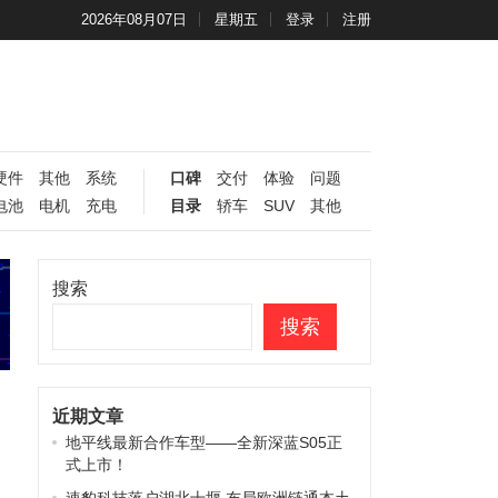
2026年08月07日
星期五
登录
注册
硬件
其他
系统
口碑
交付
体验
问题
电池
电机
充电
目录
轿车
SUV
其他
搜索
搜索
近期文章
地平线最新合作车型——全新深蓝S05正
式上市！