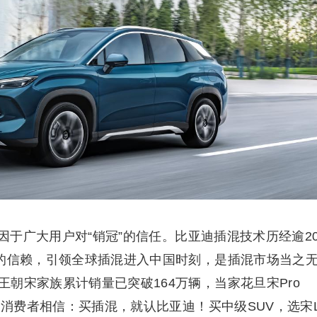
归因于广大用户对“销冠”的信任。比亚迪插混技术历经逾2
户的信赖，引领全球插混进入中国时刻，是插混市场当之
朝宋家族累计销量已突破164万辆，当家花旦宋Pro
很多消费者相信：买插混，就认比亚迪！买中级SUV，选宋