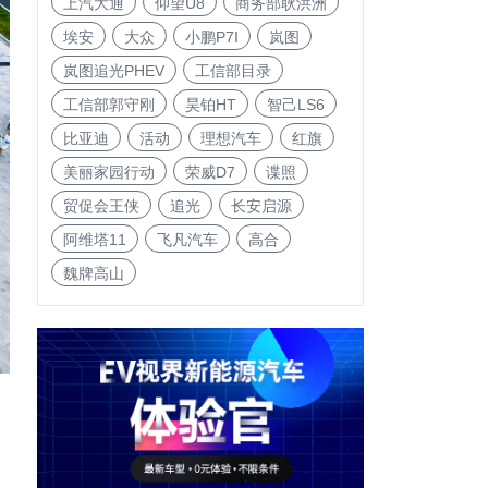
上汽大通
仰望U8
商务部耿洪洲
埃安
大众
小鹏P7I
岚图
岚图追光PHEV
工信部目录
工信部郭守刚
昊铂HT
智己LS6
比亚迪
活动
理想汽车
红旗
美丽家园行动
荣威D7
谍照
贸促会王侠
追光
长安启源
阿维塔11
飞凡汽车
高合
魏牌高山
交