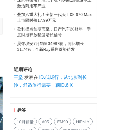
速豹科技落户湖北十堰 布局欧洲链通本土
激活商用车产业
叠加六重大礼！全新一代天工08 670 Max
上市限时价17.99万元
盈利拐点如期而至，日产汽车26财年一季
度财报释放稳健增长信号
昊铂埃安7月销量34987辆，同比增长
31.74%，全新Ray系列蓄势待发
近期评论
王坚
发表在
ID.低碳行，从北京到长
沙，舒适旅行需要一辆ID.6 X
标签
10月销量
A05
EM90
HiPhi Y