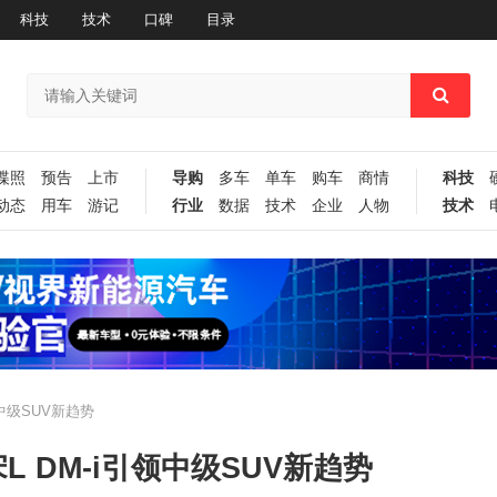
科技
技术
口碑
目录
谍照
预告
上市
导购
多车
单车
购车
商情
科技
动态
用车
游记
行业
数据
技术
企业
人物
技术
中级SUV新趋势
L DM-i引领中级SUV新趋势