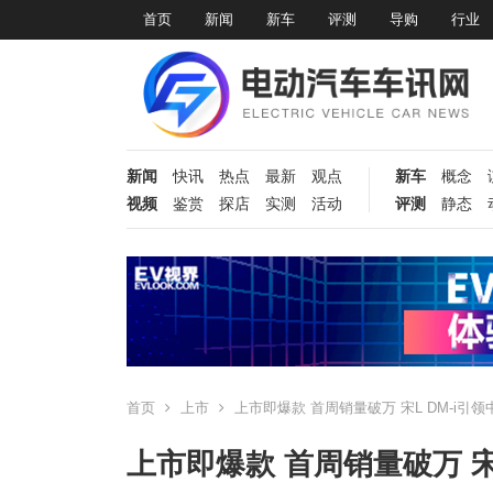
首页
新闻
新车
评测
导购
行业
新闻
快讯
热点
最新
观点
新车
概念
视频
鉴赏
探店
实测
活动
评测
静态
首页
上市
上市即爆款 首周销量破万 宋L DM-i引领
上市即爆款 首周销量破万 宋