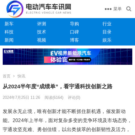
菜单
新车
评测
导购
行业
科技
技术
口碑
目录
新闻
视频
博客
娱乐
首页
快讯
从2024半年度“成绩单”，看宇通科技创新之路
2024年7月25日 11:26
阅读
(6164)
评论(0)
发展永无止境，唯有创新才能不断抓住新机遇，催发新动
能。2024年上半年，面对复杂多变的竞争环境及市场态势，
宇通攻坚克难、勇创佳绩，以出类拔萃的创新韧性及活力，