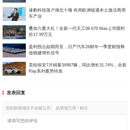
速豹科技落户湖北十堰 布局欧洲链通本土激活商用
车产业
叠加六重大礼！全新一代天工08 670 Max上市限时
价17.99万元
盈利拐点如期而至，日产汽车26财年一季度财报释
放稳健增长信号
昊铂埃安7月销量34987辆，同比增长31.74%，全新
Ray系列蓄势待发
发表回复
您的邮箱地址不会被公开。
必填项已用
*
标注