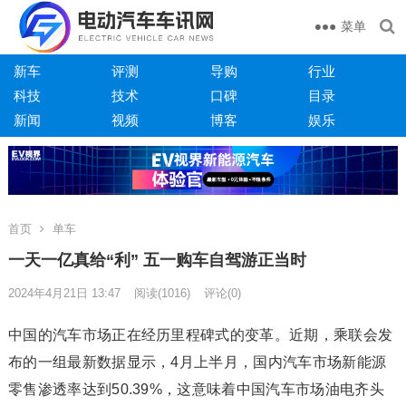
菜单
新车
评测
导购
行业
科技
技术
口碑
目录
新闻
视频
博客
娱乐
首页
单车
一天一亿真给“利” 五一购车自驾游正当时
2024年4月21日 13:47
阅读
(1016)
评论(0)
中国的汽车市场正在经历里程碑式的变革。近期，乘联会发
布的一组最新数据显示，4月上半月，国内汽车市场新能源
零售渗透率达到50.39%，这意味着中国汽车市场油电齐头