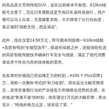
的高品质大空间纯电SUV，这在以前根本不敢想。610km续
航可太香了，无论日常通勤还是节假日长途跨省旅行，用户
都可以马上出发，无需频繁充电，大大增强了出行自由度，
真正做到“续航无忧，想走就走”。
此外，现在仅需14.58万元，即可拥有同级唯一610km续航
+高阶智驾的“全能型选手”，除超长续航之外，还能借助先进
的高阶智能驾驶技术确保行车安全与便捷，满足了现代消费
者追求个性化与高科技体验的需求。
在友商对价格战已经后继乏力的时刻，AION Y Plus官降1
万，堪称一次教科书式的“补刀收割”。而在这次大幅官降背
后，是埃安傲视行业的产业链实力和规模化优势的支撑。在
价格战“青黄不接”的时刻，埃安通过1万元的大幅官降，再次
宣示：“纯电价格怎么定，埃安说了算。”