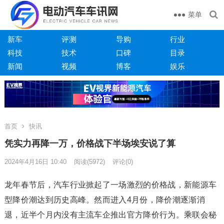
菜单
新车
评测
导购
行业
科技
技术
口碑
目录
新闻
视频
博客
娱乐
首页
快讯
凭实力再降一万，价格战下半场埃安说了算
2024年4月16日 10:40
阅读
(5972)
评论(0)
龙年春节后，汽车行业掀起了一场激烈的价格战，新能源车
型降价潮达到历史高峰。然而进入4月份，降价潮逐渐消
退，近半个月内没有主流车企推出官方降价行为。乘联会秘