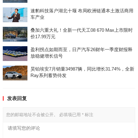
速豹科技落户湖北十堰 布局欧洲链通本土激活商用
车产业
叠加六重大礼！全新一代天工08 670 Max上市限时
价17.99万元
盈利拐点如期而至，日产汽车26财年一季度财报释
放稳健增长信号
昊铂埃安7月销量34987辆，同比增长31.74%，全新
Ray系列蓄势待发
发表回复
您的邮箱地址不会被公开。
必填项已用
*
标注